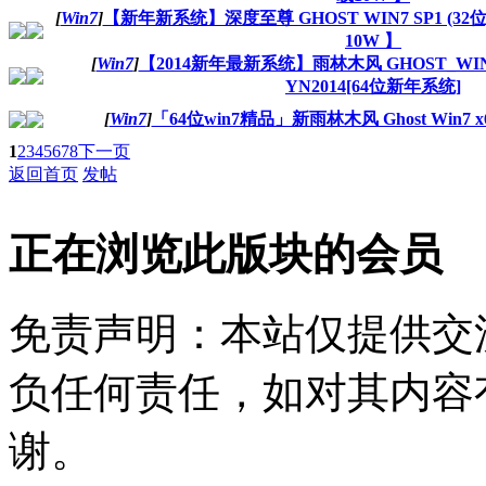
[
Win7
]
【新年新系统】深度至尊 GHOST WIN7 SP1 (32
10W 】
[
Win7
]
【2014新年最新系统】雨林木风 GHOST_WIN7
YN2014[64位新年系统]
[
Win7
]
「64位win7精品」新雨林木风 Ghost Win7 x64
1
2
3
4
5
6
7
8
下一页
返回首页
发帖
正在浏览此版块的会员
免责声明：本站仅提供交
负任何责任，如对其内容
谢。