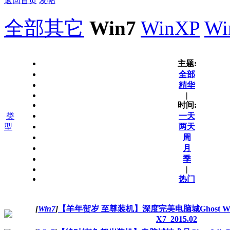
返回首页
发帖
全部
其它
Win7
WinXP
Wi
主题:
全部
精华
|
时间:
类
一天
型
两天
周
月
季
|
热门
[
Win7
]
【羊年贺岁 至尊装机】深度完美电脑城Ghost Win
X7_2015.02