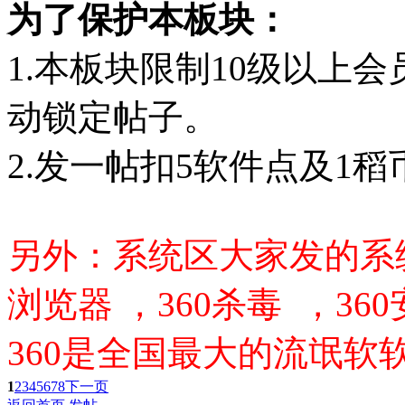
为了保护本板块：
1.本板块限制10级以上
动锁定帖子。
2.发一帖扣5软件点及1稻
另外：系统区大家发的系统
浏览器 ，360杀毒 ，36
360是全国最大的流氓软
1
2
3
4
5
6
7
8
下一页