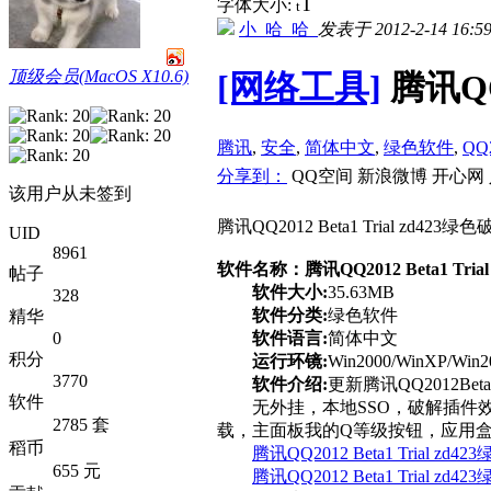
T
字体大小:
t
小_哈_哈_
发表于 2012-2-14 16:5
顶级会员(MacOS X10.6)
[网络工具]
腾讯QQ
腾讯
,
安全
,
简体中文
,
绿色软件
,
QQ
分享到：
QQ空间
新浪微博
开心网
该用户从未签到
腾讯QQ2012 Beta1 Trial zd4
UID
8961
软件名称：腾讯QQ2012 Beta1 Tria
帖子
软件大小:
35.63MB
328
软件分类:
绿色软件
精华
软件语言:
简体中文
0
积分
运行环镜:
Win2000/WinXP/Win20
3770
软件介绍:
更新腾讯QQ2012Beta1T
软件
无外挂，本地SSO，破解插件效
2785 套
载，主面板我的Q等级按钮，应用盒子
稻币
腾讯QQ2012 Beta1 Trial z
655 元
腾讯QQ2012 Beta1 Trial z