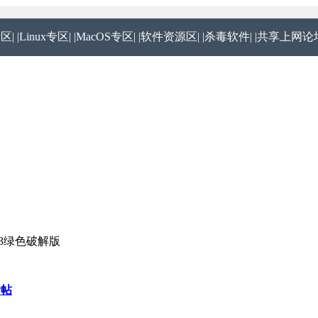
专区|
|Linux专区|
|MacOS专区|
|软件资源区|
|杀毒软件|
|共享上网论坛
l zd423绿色破解版
看帖