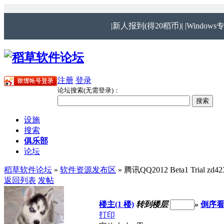
|新人报到(得20稻币)|
|Windows
注册
登录
论坛搜索(无需登录)：
设施
搜索
俱乐部
论坛
稻草软件论坛
»
软件资源发布区
» 腾讯QQ2012 Beta1 Tria
返回列表
发帖
楼主(1 楼)
转到楼层
»
倒序
打印