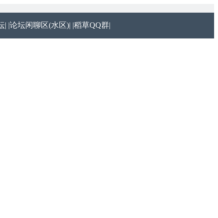
|
|论坛闲聊区(水区)|
|稻草QQ群|