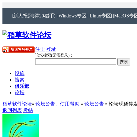
|新人报到(得20稻币)|
|Windows专区|
|Linux专区|
|MacOS专区
注册
登录
论坛搜索(无需登录)：
设施
搜索
俱乐部
论坛
稻草软件论坛
»
论坛公告、使用帮助
»
论坛公告
» 论坛现暂停
返回列表
发帖