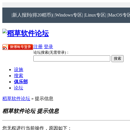
|新人报到(得20稻币)|
|Windows专区|
|Linux专区|
|MacOS专区
注册
登录
论坛搜索(无需登录)：
设施
搜索
俱乐部
论坛
稻草软件论坛
» 提示信息
稻草软件论坛 提示信息
您无权进行当前操作，原因如下：