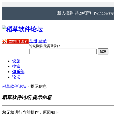
|新人报到(得20稻币)|
|Windows
注册
登录
论坛搜索(无需登录)：
设施
搜索
俱乐部
论坛
稻草软件论坛
» 提示信息
稻草软件论坛 提示信息
您无权进行当前操作，原因如下：