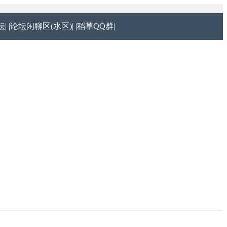
|
|论坛闲聊区(水区)|
|稻草QQ群|