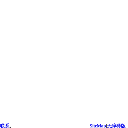
联系
。
SiteMap
|
无障碍版