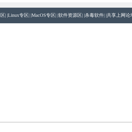
专区|
|Linux专区|
|MacOS专区|
|软件资源区|
|杀毒软件|
|共享上网论坛