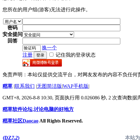
您所在的用户组(游客)无法进行此操作。
密码
安全提问
回答
换一个
注册
记住我的登录状态
登录
免责声明：本站仅提供交流平台，对网友发布的内容不负任何
稻草
|
联系我们
|
无图简洁版
|
WAP手机版
|
GMT+8, 2026-8-8 10:30,
页面执行用 0.026086 秒, 2 次查询数
稻草软件论坛,讨论电脑的好地方
稻草社区Daocao
All Rights Reserved.
(DZ
7.2
)
本站为