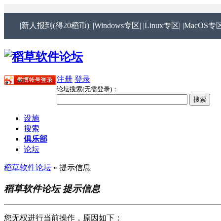
|新人报到(得20稻币)|
|Windows专区|
|Linux专区|
|MacOS专区
注册
登录
论坛搜索(无需登录)：
设施
搜索
俱乐部
论坛
稻草软件论坛
» 提示信息
稻草软件论坛 提示信息
您无权进行当前操作，原因如下：