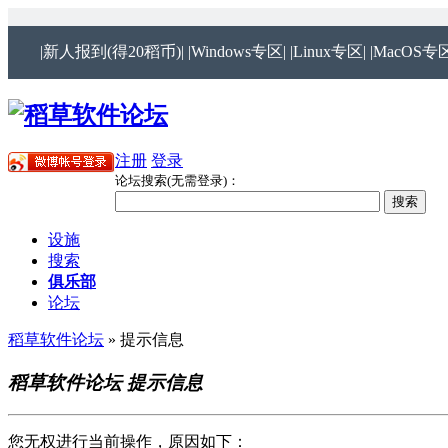
|新人报到(得20稻币)|
|Windows专区|
|Linux专区|
|MacOS专区
注册
登录
论坛搜索(无需登录)：
设施
搜索
俱乐部
论坛
稻草软件论坛
» 提示信息
稻草软件论坛 提示信息
您无权进行当前操作，原因如下：