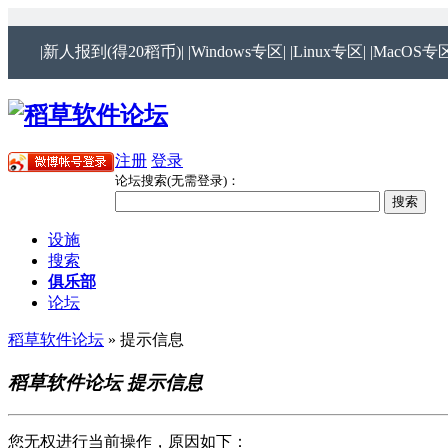
|新人报到(得20稻币)|
|Windows专区|
|Linux专区|
|MacOS专区
注册
登录
论坛搜索(无需登录)：
设施
搜索
俱乐部
论坛
稻草软件论坛
» 提示信息
稻草软件论坛 提示信息
您无权进行当前操作，原因如下：