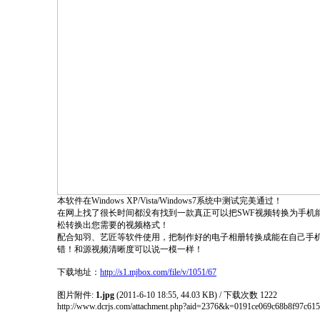
本软件在Windows XP/Vista/Windows7系统中测试完美通过！
在网上找了很长时间都没有找到一款真正可以把SWF视频转换为手机能播
松转换出您需要的视频格式！
配合知羽、艺匠等软件使用，把制作好的电子相册转换成能在自己手机上
错！和源视频清晰度可以说一模一样！
下载地址：
http://s1.mjbox.com/file/v/1051/67
图片附件:
1.jpg
(2011-6-10 18:55, 44.03 KB) / 下载次数 1222
http://www.dcrjs.com/attachment.php?aid=2376&k=0191ce069c68b8f97c