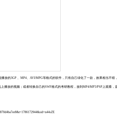
放的3GP 、MP4、AVI/MPG等格式的软件，只有自己绿化了一款，效果相当不错，
播放的视频；或者转换自己的SWF格式的考研教程，放到MP4/MP5/PSP上观
615870d4ba7ee8&t=1786172944&sid=n44sZE