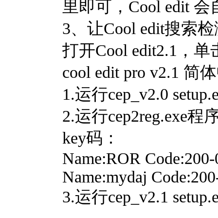
里即可，Cool edi
3、让Cool edit
打开Cool edit2.1
cool edit pro v2
1.运行cep_v2.0 setup.
2.运行cep2reg.exe
key码：
Name:ROR Code:200
Name:mydaj Code:2
3.运行cep_v2.1 setup.