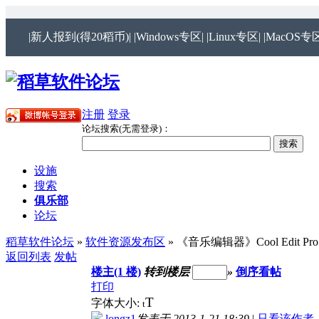
|新人报到(得20稻币)|
|Windows专区|
|Linux专区|
|MacOS专区
注册
登录
论坛搜索(无需登录)：
设施
搜索
俱乐部
论坛
稻草软件论坛
»
软件资源发布区
» 《音乐编辑器》Cool Edit
返回列表
发帖
楼主(1 楼)
转到楼层
»
倒序看帖
打印
T
字体大小:
t
longz1
发表于 2013-1-21 18:39
|
只看该作者