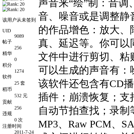
声音来“绘”制：音
音、噪音或是调整静
该用户从未签到
的作品增色：放大、
UID
9089
真、延迟等。你可以
帖子
256
精华
文件中进行剪切、粘
0
积分
可以生成的声音有：
1274
软件
该软件还包含有CD
25 套
稻币
插件；崩溃恢复；支
532 元
贡献
自动节拍查找；录制等
256
违规
0 次
MP3、Raw PCM、
注册时间
2011-7-24