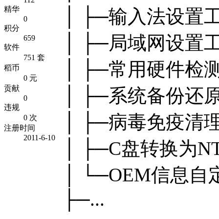
精华
│ ├─输入法设置
0
积分
│ ├─局域网设置
659
软件
751 套
│ ├─常用硬件检
稻币
0 元
贡献
│ ├─系统备份还
0
违规
│ ├─病毒免疫清
0 次
注册时间
2011-6-10
│ ├─C盘转换为N
│ └─OEM信息
├─...