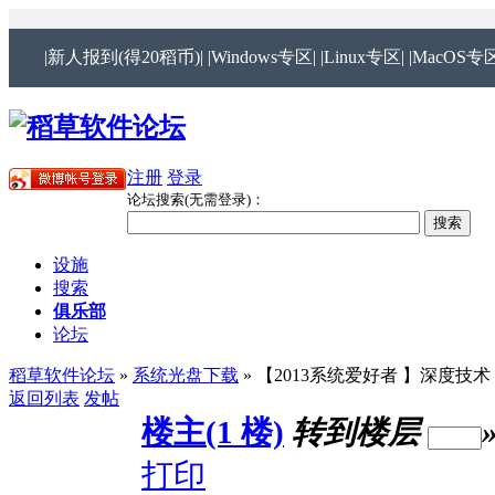
|新人报到(得20稻币)|
|Windows专区|
|Linux专区|
|MacOS专区
注册
登录
论坛搜索(无需登录)：
设施
搜索
俱乐部
论坛
稻草软件论坛
»
系统光盘下载
» 【2013系统爱好者 】深度技术 
返回列表
发帖
楼主(1 楼)
转到楼层
打印