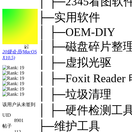
│ ├─2345看图软件
├─实用软件
│ ├─OEM-DIY
│ ├─磁盘碎片整
20级会员(MacOS
X10.5)
│ ├─虚拟光驱
│ ├─Foxit Rea
│ ├─垃圾清理
该用户从未签到
│ ├─硬件检测工
UID
8901
├─维护工具
帖子
112