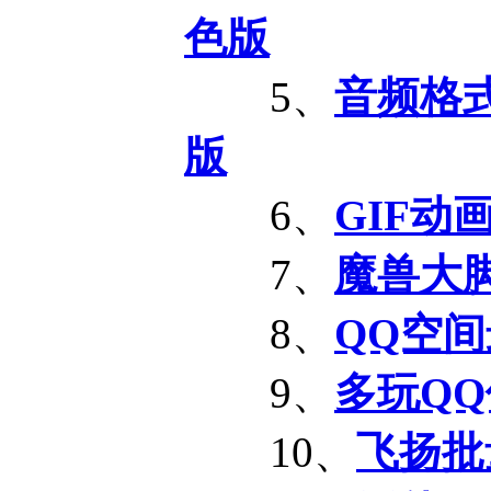
色版
5、
音频格式转换
版
6、
GIF动画
7、
魔兽大脚插
8、
QQ空间
9、
多玩QQ仙
10、
飞扬批量