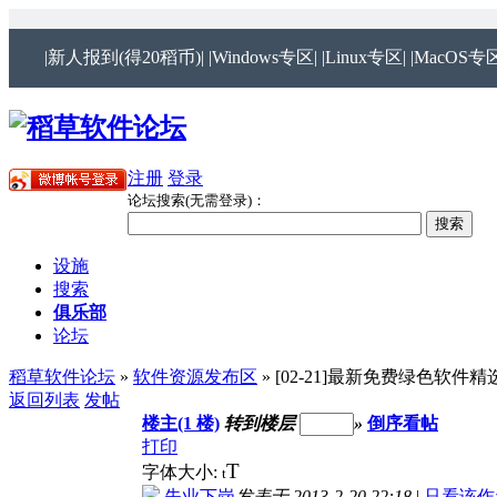
|新人报到(得20稻币)|
|Windows专区|
|Linux专区|
|MacOS专区
注册
登录
论坛搜索(无需登录)：
设施
搜索
俱乐部
论坛
稻草软件论坛
»
软件资源发布区
» [02-21]最新免费绿色软件
返回列表
发帖
楼主(1 楼)
转到楼层
»
倒序看帖
打印
T
字体大小:
t
失业下岗
发表于 2013-2-20 22:18
|
只看该作