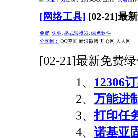
[网络工具]
[02-21
免费
,
失业
,
格式转换器
,
绿色软件
分享到：
QQ空间
新浪微博
开心网
人人网
[02-21]最新免
1、
12306
2、
万能进制
3、
打印任务
4、
诺基亚固件