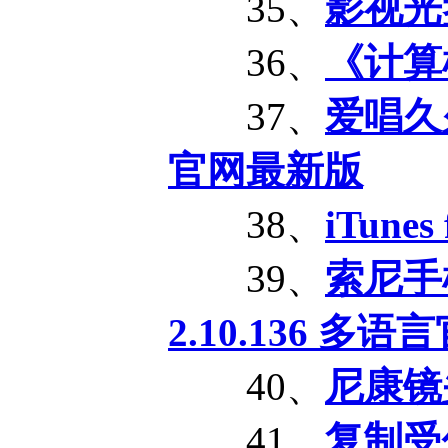
35、
影视光
36、
《计算
37、
爱唱久久K
官网最新版
38、
iTune
39、
索尼手机
2.10.136 多
40、
尼康镜
41、
复制受保