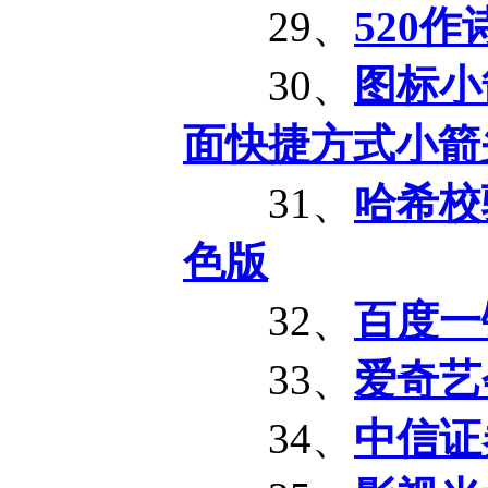
29、
520作
30、
图标小
面快捷方式小箭
31、
哈希校验
色版
32、
百度一键
33、
爱奇艺会
34、
中信证