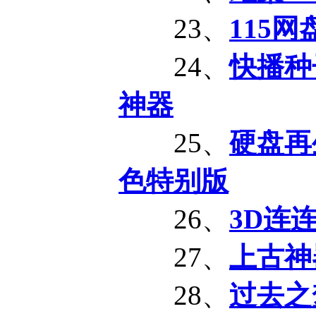
23、
115网
24、
快播种子
神器
25、
硬盘再生工
色特别版
26、
3D连
27、
上古神
28、
过去之梦D