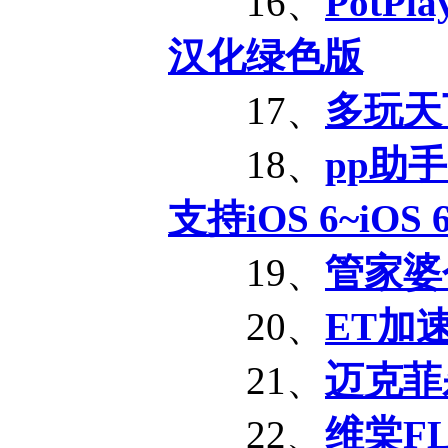
16、
PotPl
汉化绿色版
17、
多玩天下
18、
pp助手
支持iOS 6~iOS
19、
管家婆个
20、
ET加速器
21、
迈克菲
22、
维棠FL