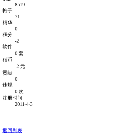
8519
帖子
71
精华
0
积分
-2
软件
0 套
稻币
-2 元
贡献
0
违规
0 次
注册时间
2011-4-3
返回列表