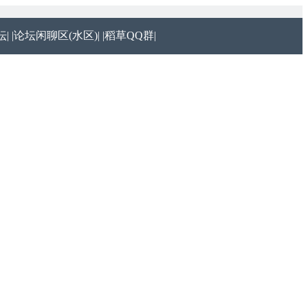
|
|论坛闲聊区(水区)|
|稻草QQ群|