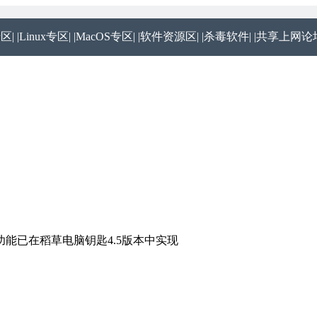
专区|
|Linux专区|
|MacOS专区|
|软件资源区|
|杀毒软件|
|共享上网论坛
功能已在稻草电脑钥匙4.5版本中实现