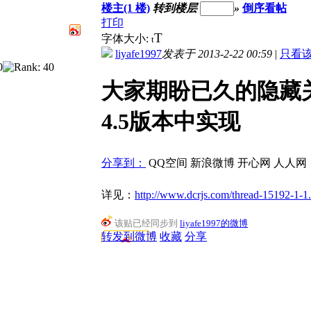
楼主(1 楼)
转到楼层
»
倒序看帖
打印
T
字体大小:
t
liyafe1997
发表于 2013-2-22 00:59
|
只看
大家期盼已久的隐藏
4.5版本中实现
分享到：
QQ空间
新浪微博
开心网
人人网
详见：
http://www.dcrjs.com/thread-15192-1-1
该贴已经同步到
liyafe1997的微博
转发到微博
收藏
分享