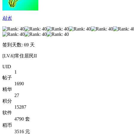
站长
签到天数: 69 天
[LV.6]常住居民II
UID
1
帖子
1690
精华
27
积分
15287
软件
4790 套
稻币
3516 元