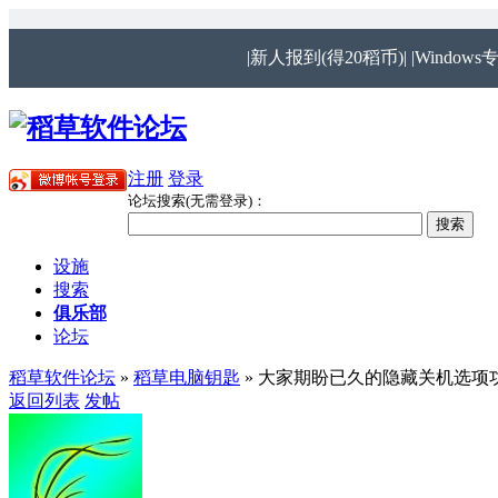
|新人报到(得20稻币)|
|Windows
注册
登录
论坛搜索(无需登录)：
设施
搜索
俱乐部
论坛
稻草软件论坛
»
稻草电脑钥匙
» 大家期盼已久的隐藏关机选项
返回列表
发帖