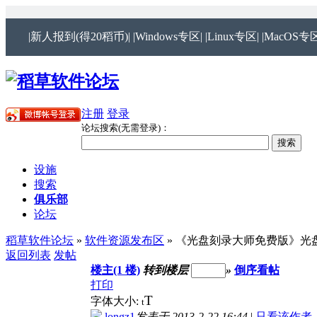
|新人报到(得20稻币)|
|Windows专区|
|Linux专区|
|MacOS专区
注册
登录
论坛搜索(无需登录)：
设施
搜索
俱乐部
论坛
稻草软件论坛
»
软件资源发布区
» 《光盘刻录大师免费版》光盘刻
返回列表
发帖
楼主(1 楼)
转到楼层
»
倒序看帖
打印
T
字体大小:
t
longz1
发表于 2013-2-22 16:44
|
只看该作者