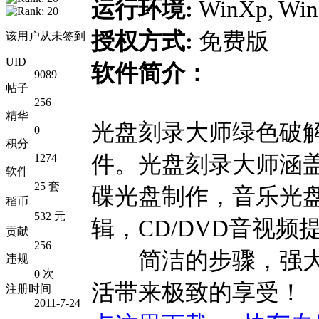
运行环境:
WinXp, Win2
授权方式:
免费版
该用户从未签到
UID
软件简介：
9089
帖子
256
精华
光盘刻录大师绿色破
0
积分
件。光盘刻录大师涵
1274
软件
25 套
碟光盘制作，音乐光
稻币
532 元
辑，CD/DVD音视
贡献
256
简洁的步骤，强大
违规
0 次
活带来极致的享受！
注册时间
2011-7-24