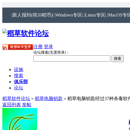
|新人报到(得20稻币)|
|Windows专区|
|Linux专区|
|MacOS专区
注册
登录
论坛搜索(无需登录)：
设施
搜索
俱乐部
论坛
稻草软件论坛
»
稻草电脑钥匙
» 稻草电脑钥匙经过37种杀毒
返回列表
发帖