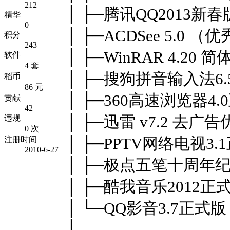
212
│ ├─腾讯QQ2013
精华
0
│ ├─ACDSee 5.0 
积分
243
│ ├─WinRAR 4.20
软件
4 套
│ ├─搜狗拼音输入法6
稻币
86 元
│ ├─360高速浏览器4.
贡献
42
│ ├─迅雷 v7.2 去广
违规
0 次
│ ├─PPTV网络电视3.
注册时间
2010-6-27
│ ├─极点五笔十周年
│ ├─酷我音乐2012正
│ └─QQ影音3.7正式版
│