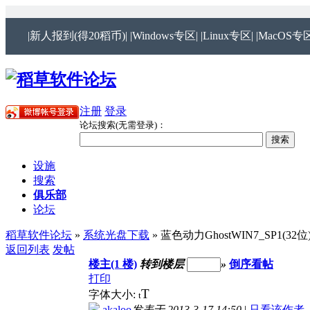
|新人报到(得20稻币)|
|Windows专区|
|Linux专区|
|MacOS专区
注册
登录
论坛搜索(无需登录)：
设施
搜索
俱乐部
论坛
稻草软件论坛
»
系统光盘下载
» 蓝色动力GhostWIN7_SP1(32
返回列表
发帖
楼主(1 楼)
转到楼层
»
倒序看帖
打印
T
字体大小:
t
akaloo
发表于 2013-3-17 14:50
|
只看该作者