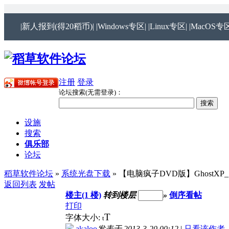
|新人报到(得20稻币)|
|Windows专区|
|Linux专区|
|MacOS专区
注册
登录
论坛搜索(无需登录)：
设施
搜索
俱乐部
论坛
稻草软件论坛
»
系统光盘下载
» 【电脑疯子DVD版】GhostXP_
返回列表
发帖
楼主(1 楼)
转到楼层
»
倒序看帖
打印
T
字体大小:
t
akaloo
发表于 2013-3-20 00:12
|
只看该作者