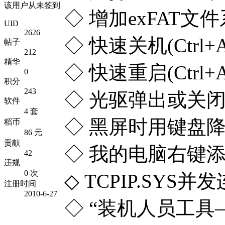
该用户从未签到
◇ 增加exFAT
UID
2626
◇ 快速关机(Ctrl+Al
帖子
212
精华
◇ 快速重启(Ctrl+A
0
积分
243
◇ 光驱弹出或关闭(Ct
软件
4 套
◇ 黑屏时用键盘降低分
稻币
86 元
贡献
◇ 我的电脑右键添
42
违规
0 次
◇ TCPIP.S
注册时间
2010-6-27
◇ “装机人员工