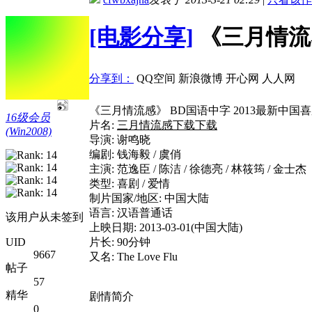
[电影分享]
《三月情流感
分享到：
QQ空间
新浪微博
开心网
人人网
《三月情流感》 BD国语中字 2013最新中国
16级会员
片名:
三月情流感下载下载
(Win2008)
导演: 谢鸣晓
编剧: 钱海毅 / 虞俏
主演: 范逸臣 / 陈洁 / 徐德亮 / 林筱筠 / 金士杰
类型: 喜剧 / 爱情
制片国家/地区: 中国大陆
语言: 汉语普通话
该用户从未签到
上映日期: 2013-03-01(中国大陆)
片长: 90分钟
UID
9667
又名: The Love Flu
帖子
57
精华
剧情简介
0