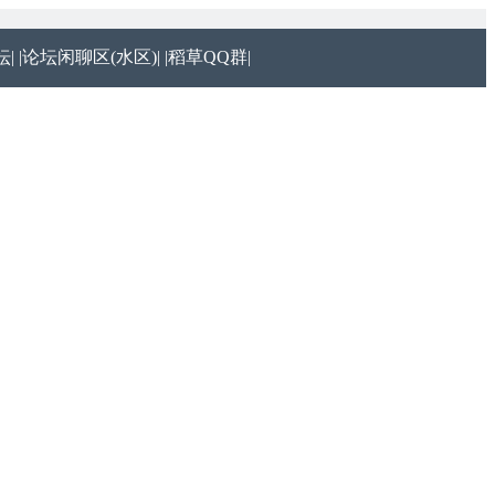
|
|论坛闲聊区(水区)|
|稻草QQ群|