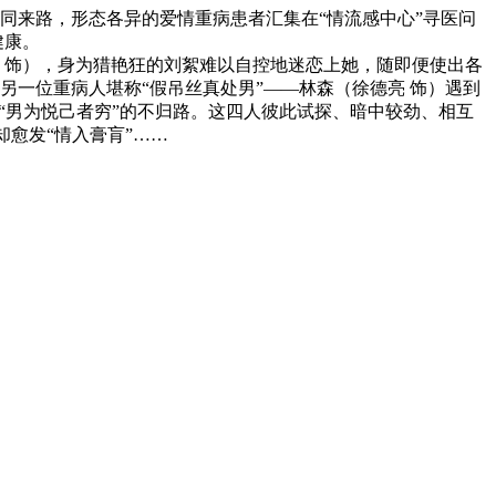
来路，形态各异的爱情重病患者汇集在“情流感中心”寻医问
健康。
 饰），身为猎艳狂的刘絮难以自控地迷恋上她，随即便使出各
一位重病人堪称“假吊丝真处男”——林森（徐德亮 饰）遇到
“男为悦己者穷”的不归路。这四人彼此试探、暗中较劲、相互
却愈发“情入膏肓”……