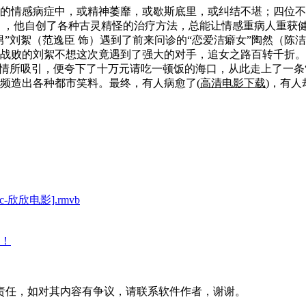
情感病症中，或精神萎靡，或歇斯底里，或纠结不堪；四位不同
），他自创了各种古灵精怪的治疗方法，总能让情感重病人重获
刘絮（范逸臣 饰）遇到了前来问诊的“恋爱洁癖女”陶然（陈洁
战败的刘絮不想这次竟遇到了强大的对手，追女之路百转千折。另
风情所吸引，便夸下了十万元请吃一顿饭的海口，从此走上了一条
频造出各种都市笑料。最终，有人病愈了(
高清电影下载
)，有人
y.cc-欣欣电影].rmvb
！
责任，如对其内容有争议，请联系软件作者，谢谢。