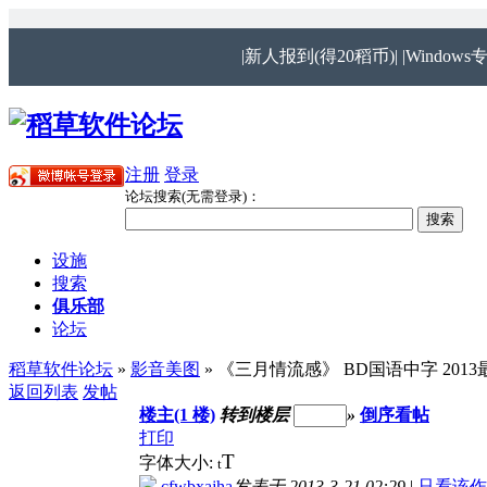
|新人报到(得20稻币)|
|Windows
注册
登录
论坛搜索(无需登录)：
设施
搜索
俱乐部
论坛
稻草软件论坛
»
影音美图
» 《三月情流感》 BD国语中字 20
返回列表
发帖
楼主(1 楼)
转到楼层
»
倒序看帖
打印
T
字体大小:
t
cfwbxajha
发表于 2013-3-21 02:29
|
只看该作