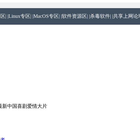
专区|
|Linux专区|
|MacOS专区|
|软件资源区|
|杀毒软件|
|共享上网论坛
13最新中国喜剧爱情大片
者