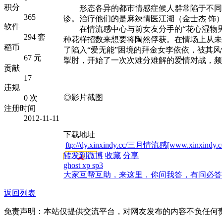
积分
形态各异的都市情感症候人群常陷于不同的
365
诊。治疗他们的是麻辣情医江湖（金士杰 饰
软件
在情流感中心与前女友分手的“花心湿物男”
294 套
种花样招数来想要将陶然俘获。在情场上从未
稻币
了陷入“爱无能”困境的拜金女李依依，被其
67 元
掣肘，开始了一次次难分难解的爱情对战，频
贡献
17
违规
◎影片截图
0 次
注册时间
2012-11-11
下载地址
ftp://dy.xinxindy.cc/三月情流感[www.xinxind
转发到微博
收藏
分享
ghost xp sp3
大家互帮互助，来这里，你问我答，有问必答
返回列表
免责声明：本站仅提供交流平台，对网友发布的内容不负任何