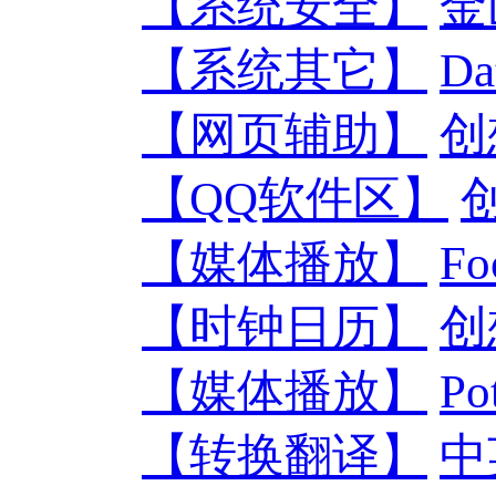
【系统安全】
金
【系统其它】
D
【网页辅助】
创
【QQ软件区】
【媒体播放】
F
【时钟日历】
创
【媒体播放】
Po
【转换翻译】
中