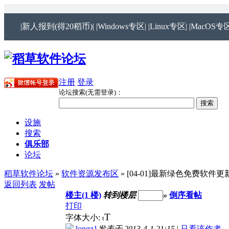
|新人报到(得20稻币)|
|Windows专区|
|Linux专区|
|MacOS专区
注册
登录
论坛搜索(无需登录)：
设施
搜索
俱乐部
论坛
稻草软件论坛
»
软件资源发布区
» [04-01]最新绿色免费软件更新[
返回列表
发帖
楼主(1 楼)
转到楼层
»
倒序看帖
打印
T
字体大小:
t
longz1
发表于 2013-4-1 21:15
|
只看该作者