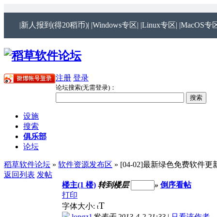
|新人报到(得20稻币)|
|Windows专区|
|Linux专区|
|MacOS专区
注册
登录
论坛搜索(无需登录)：
设施
搜索
俱乐部
论坛
稻草软件论坛
»
软件资源发布区
» [04-02]最新绿色免费软件更新[
返回列表
发帖
楼主(1 楼)
转到楼层
»
倒序看帖
打印
T
字体大小:
t
longz1
发表于 2013-4-2 21:33
|
只看该作者