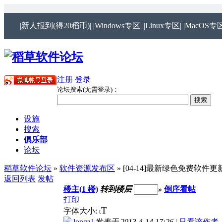
|新人报到(得20稻币)|
|Windows专区|
|Linux专区|
|MacOS专区
注册
登录
论坛搜索(无需登录)：
设施
搜索
俱乐部
论坛
稻草软件论坛
»
软件资源发布区
» [04-14]最新绿色免费软件更新[
返回列表
发帖
楼主(1 楼)
转到楼层
»
倒序看帖
打印
T
字体大小:
t
longz1
发表于 2013-4-14 17:26
|
只看该作者