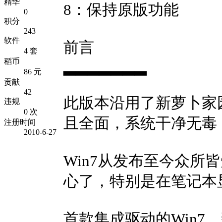
精华
8：保持原版功能
0
积分
243
软件
前言
4 套
稻币
▂▂▂▂▂▂▂
86 元
贡献
42
此版本沿用了新萝卜家
违规
0 次
且全面，系统干净无毒
注册时间
2010-6-27
Win7从发布至今众
心了，特别是在笔记本
首款集成驱动的Win7，新