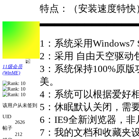
特点：（安装速度特快
▂▂▂▂▂▂▂▂▂▂▂▂▂
1：系统采用Windows
2：采用 自由天空驱动
3：系统保持100%原
11级会员
(WinME)
美。
4：系统可以根据爱好
5：休眠默认关闭，需
该用户从未签到
UID
6：IE9全新浏览器，
2626
帖子
7：我的文档和收藏夹
212