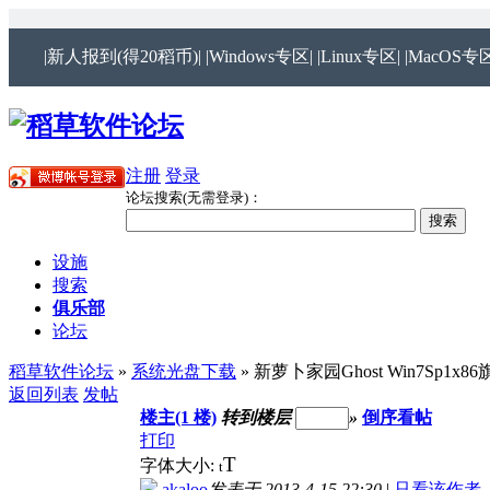
|新人报到(得20稻币)|
|Windows专区|
|Linux专区|
|MacOS专区
注册
登录
论坛搜索(无需登录)：
设施
搜索
俱乐部
论坛
稻草软件论坛
»
系统光盘下载
» 新萝卜家园Ghost Win7Sp1x8
返回列表
发帖
楼主(1 楼)
转到楼层
»
倒序看帖
打印
T
字体大小:
t
akaloo
发表于 2013-4-15 22:30
|
只看该作者