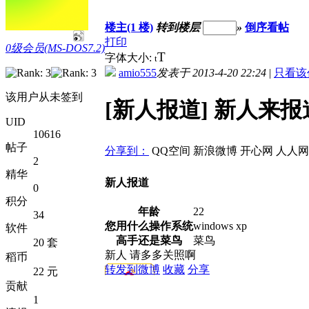
楼主(1 楼)
转到楼层
»
倒序看帖
打印
0级会员(MS-DOS7.2)
T
字体大小:
t
amio555
发表于 2013-4-20 22:24
|
只看该
该用户从未签到
[新人报道] 新人来
UID
10616
帖子
分享到：
QQ空间
新浪微博
开心网
人人网
2
精华
新人报道
0
积分
年龄
22
34
您用什么操作系统
windows xp
软件
高手还是菜鸟
菜鸟
20 套
新人 请多多关照啊
稻币
转发到微博
收藏
分享
22 元
贡献
1