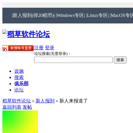
|新人报到(得20稻币)|
|Windows专区|
|Linux专区|
|MacOS专区
注册
登录
论坛搜索(无需登录)：
设施
搜索
俱乐部
论坛
稻草软件论坛
»
新人报到
» 新人来报道了
返回列表
发帖