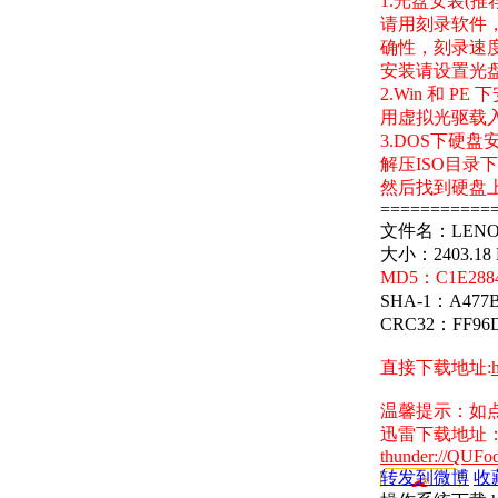
1.光盘安装(推
请用刻录软件，
确性，刻录速度
安装请设置光
2.Win 和 PE 
用虚拟光驱载入
3.DOS下硬盘
解压ISO目录下的G
然后找到硬盘上
===========
文件名：LENOVO_
大小：2403.18
MD5：C1E2884
SHA-1：A477B
CRC32：FF96
直接下载地址:
温馨提示：如
迅雷下载地址
thunder://Q
转发到微博
收