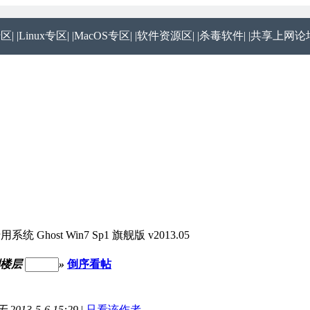
专区|
|Linux专区|
|MacOS专区|
|软件资源区|
|杀毒软件|
|共享上网论坛
host Win7 Sp1 旗舰版 v2013.05
到楼层
»
倒序看帖
2013-5-6 15:29
|
只看该作者