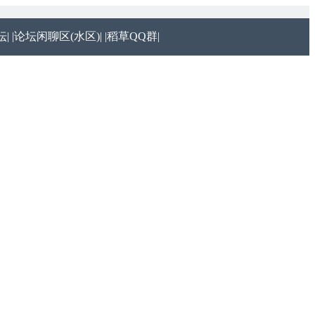
|
|论坛闲聊区(水区)|
|稻草QQ群|