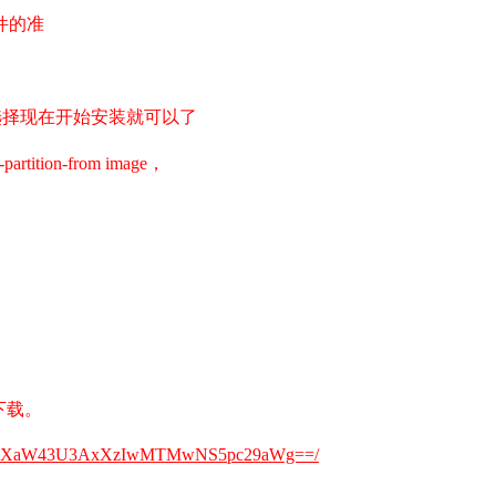
件的准
选择现在开始安装就可以了
ion-from image，
下载。
c3RXaW43U3AxXzIwMTMwNS5pc29aWg==/