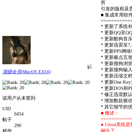
所
引发的版权及
■ 集成常用软
===========
* 更新了系统补丁
* 更新QQ至QQ
* 更新酷狗音乐至
* 更新迅雷至7.
* 更新PPS网络
* 更新极点五
* 更新搜狗浏览
* 更新搜狗输入法
顶级会员(MacOS X10.6)
* 更新压缩文档
* 更新One 
* 更新DOS和P
* 修正迅雷
该用户从未签到
* 增加数款驱
* 其它细节的
UID
■ 概述：
9454
===========
帖子
● Ghost
290
融合了
精华