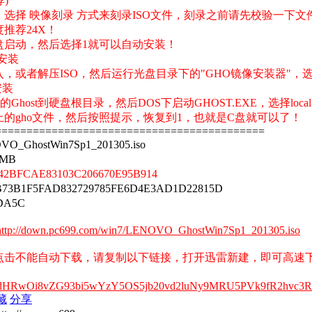
荐)
选择 映像刻录 方式来刻录ISO文件，刻录之前请先校验一下文
推荐24X！
盘启动，然后选择1就可以自动安装！
下安装
，或者解压ISO，然后运行光盘目录下的"GHO镜像安装器"，
安装
host到硬盘根目录，然后DOS下启动GHOST.EXE，选择local-partit
的gho文件，然后按照提示，恢复到1，也就是C盘就可以了！
===========================================
GhostWin7Sp1_201305.iso
 MB
2BFCAE83103C206670E95B914
73B1F5FAD832729785FE6D4E3AD1D22815D
DA5C
http://down.pc699.com/win7/LENOVO_GhostWin7Sp1_201305.iso
点击不能自动下载，请复制以下链接，打开迅雷新建，即可高速
：
UFodHRwOi8vZG93bi5wYzY5OS5jb20vd2luNy9MRU5PVk9fR2hv
藏
分享