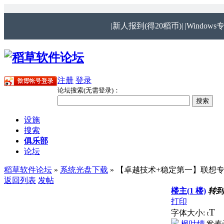
|新人报到(得20稻币)|
|Windows
注册
登录
论坛搜索(无需登录)：
设施
搜索
俱乐部
论坛
稻草软件论坛
»
系统光盘下载
» 【卓越技术+稳定第一】联想专用系统 G
返回列表
发帖
楼主(1 楼)
转
打印
T
字体大小:
t
枫叶情
发表于 