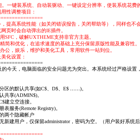
能。一键装系统、自动装驱动、一键设定分辨率，使装系统花费
易用性调整项目：
================
服务，提高系统性能（如关闭错误报告，关闭帮助等），同样也不
览网页时会自动弹出的IE插件。
用SFC，破解UXTHEME支持非官方主题。
当精简和优化，在追求速度的基础上充分保留原版性能及兼容性。
的办公，娱乐，维护和美化工具，常用软件一站到位。
及美化设置：
================
的今天，电脑面临的安全问题尤为突出。本系统经过严格设置，提
。
：
区的默认共享(如C$、D$、E$ ……)。
共享(ADMIN$)。
PC$建立空连接。
务(Remote Registry)。
有的两个隐藏帐户
无新建用户，仅保留administrator，密码为空。（用户装好系
================