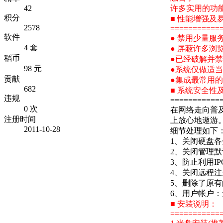
许多实用的功
42
积分
■ 性能增强及
2578
===========
软件
● 禁用少量
4 套
● 屏蔽许多浏
稻币
●已经破解并禁
98 元
●系统仅做适
贡献
●集成最常用
682
■ 系统安全性
违规
===========
0 次
在网络走向普及
注册时间
上放心地遨游
2011-10-28
细节处理如下
1、关闭硬盘各分
2、关闭管理默认
3、防止利用I
4、关闭远程注册表服
5、删除了原
6、用户帐户：
■ 安装说明：
===========