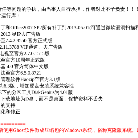
责任等问题的争执，由当事人自行承担，作者对此不予负责！！
件运行库：
==========
和Office2007 SP2所有补丁到2013-05-01(可通过微软漏洞
2013 显IP去广告版
7.4.2.9550 官方正式版
2.11.3788 VIP通道、去广告版
电视至官方2.7.0.1515版
笔至官方10周年正式版
器 4.0 官方简体中文版
至官方6.5.0.8721
管理软件Haozip至官方3.1版
Key为6.3版，增加硬盘安装系统兼容性
E下的分区工具DiskGenius为4.01版
默认下载地址为D盘，而不是桌面，保护资料不丢失
动的支持
优化和修正
==========
系统是指使用Ghost软件做成压缩包的Windows系统，俗称克隆