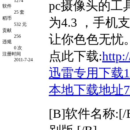
1274
pc摄像头的工具
软件
25 套
为4.3 ，手机
稻币
532 元
贡献
让你色色无忧
256
违规
0 次
点此下载:
http:
注册时间
2011-7-24
迅雷专用下载
本地下载地址
[B]软件名称:[/