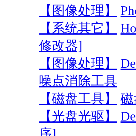
【图像处理】
P
【系统其它】
H
修改器]
【图像处理】
D
噪点消除工具
【磁盘工具】
磁
【光盘光驱】
D
序]