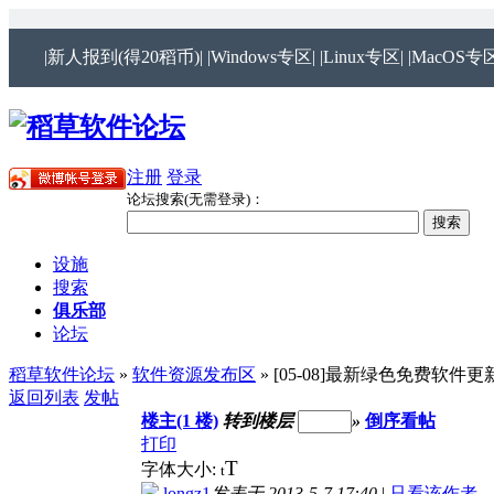
|新人报到(得20稻币)|
|Windows专区|
|Linux专区|
|MacOS专区
注册
登录
论坛搜索(无需登录)：
设施
搜索
俱乐部
论坛
稻草软件论坛
»
软件资源发布区
» [05-08]最新绿色免费软件
返回列表
发帖
楼主(1 楼)
转到楼层
»
倒序看帖
打印
T
字体大小:
t
longz1
发表于 2013-5-7 17:40
|
只看该作者