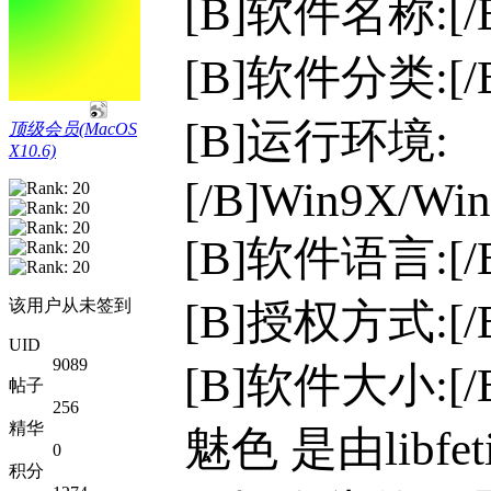
[B]软件名称:[/B]
[B]软件分类:[
[B]运行环境:
顶级会员(MacOS
X10.6)
[/B]Win9X/Win
[B]软件语言:[
[B]授权方式:[
该用户从未签到
UID
9089
[B]软件大小:[/B
帖子
256
精华
魅色 是由lib
0
积分