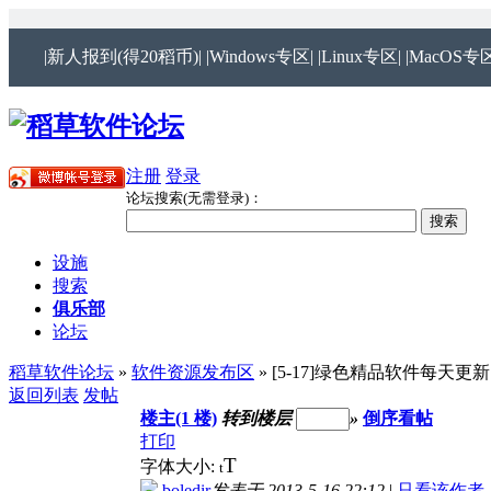
|新人报到(得20稻币)|
|Windows专区|
|Linux专区|
|MacOS专区
注册
登录
论坛搜索(无需登录)：
设施
搜索
俱乐部
论坛
稻草软件论坛
»
软件资源发布区
» [5-17]绿色精品软件每天更新[
返回列表
发帖
楼主(1 楼)
转到楼层
»
倒序看帖
打印
T
字体大小:
t
boledir
发表于 2013-5-16 22:12
|
只看该作者