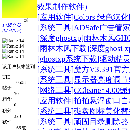
效果制作软件）
[
应用软件
]
Colors 绿
14级会员
[
系统工具
]
ADSafe广告管
(WinVista)
[
深度ghostxp
]
雨林木风GHOST
[
雨林木风下载
]
深度ghost x
[
ghostxp系统下载
]
驱动精灵 
该用户从未签到
[
系统工具
]
魔方V3.391官
UID
[
系统工具
]
显示器亮度调节软
10608
帖子
[
网络工具
]
CCleaner 4.
50
[
应用软件
]
拍拍悬浮窗口自动生
精华
0
[
系统工具
]
磁盘图标美化替换工具
积分
320
[
系统工具
]
顽固目录删除器 
软件
166 套