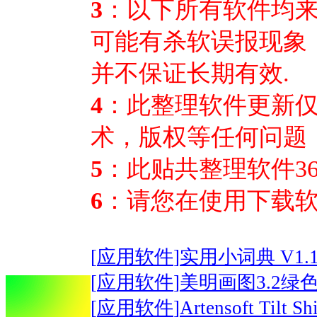
3
：以下所有软件均来
可能有杀软误报现象
并不保证长期有效.
4
：此整理软件更新
术，版权等任何问题
5
：此贴共整理软件3
6
：请您在使用下载软
[
应用软件
]
实用小词典 V1
[
应用软件
]
美明画图3.2绿
[
应用软件
]
Artensoft Til