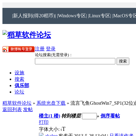
|新人报到(得20稻币)|
|Windows专区|
|Linux专区|
|MacOS专区
注册
登录
论坛搜索(无需登录)：
设施
搜索
俱乐部
论坛
稻草软件论坛
»
系统光盘下载
» 流言飞鱼GhostWin7_SP1(32位
返回列表
发帖
楼主(1 楼)
转到楼层
»
倒序看帖
打印
T
字体大小:
t
akaloo
发表于 2013-5-28 13:04
|
只看该作者