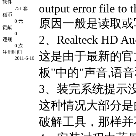
软件
output error file to 
751 套
稻币
原因一般是读取或
0 元
贡献
0
2、Realteck 
违规
0 次
这是由于最新的官方
注册时间
2011-6-10
板"中的"声音,语音
3、装完系统提示
这种情况大部分是
破解工具，那样并