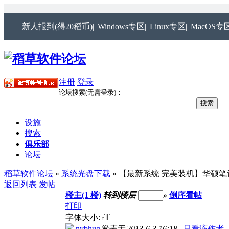
|新人报到(得20稻币)|
|Windows专区|
|Linux专区|
|MacOS专区
注册
登录
论坛搜索(无需登录)：
设施
搜索
俱乐部
论坛
稻草软件论坛
»
系统光盘下载
» 【最新系统 完美装机】华硕笔记本&台
返回列表
发帖
楼主(1 楼)
转到楼层
»
倒序看帖
打印
T
字体大小:
t
nvbhug
发表于 2013-6-3 16:18
|
只看该作者