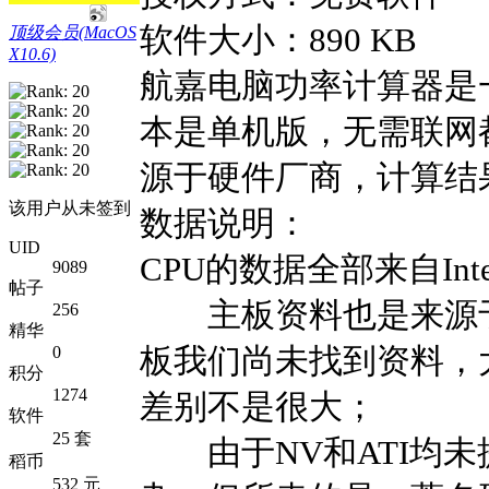
软件大小：890 KB
顶级会员(MacOS
X10.6)
航嘉电脑功率计算器是
本是单机版，无需联网
源于硬件厂商，计算结
该用户从未签到
数据说明：
UID
CPU的数据全部来自In
9089
帖子
主板资料也是来源于I
256
精华
板我们尚未找到资料，
0
积分
1274
差别不是很大；
软件
25 套
由于NV和ATI均未
稻币
532 元