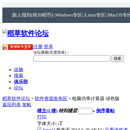
|新人报到(得20稻币)|
|Windows专区|
|Linux专区|
|MacOS专区
注册
登录
论坛搜索(无需登录)：
设施
搜索
俱乐部
论坛
稻草软件论坛
»
软件资源发布区
» 电脑功率计算器 绿色版
返回列表
发帖
楼主(1 楼)
转到楼层
»
倒序看帖
打印
T
字体大小:
t
longz1
发表于 2013-6-26 18:32
|
只看该作者