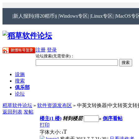
|新人报到(得20稻币)|
|Windows专区|
|Linux专区|
|MacOS专区
注册
登录
论坛搜索(无需登录)：
设施
搜索
俱乐部
论坛
稻草软件论坛
»
软件资源发布区
» 中英文转换器|中文转英文转
返回列表
发帖
楼主(1 楼)
转到楼层
»
倒序看帖
打印
T
字体大小:
t
longz1
发表于 2013-7-7 21:29
|
只看该作者