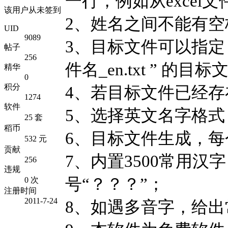
一行，例如从exce
该用户从未签到
2、姓名之间不能有
UID
9089
3、目标文件可以指定
帖子
256
件名_en.txt ” 的
精华
0
积分
4、若目标文件已经
1274
软件
5、选择英文名字格式
25 套
稻币
6、目标文件生成，
532 元
贡献
7、内置3500常用
256
违规
号“？？？”；
0 次
注册时间
2011-7-24
8、如遇多音字，给出