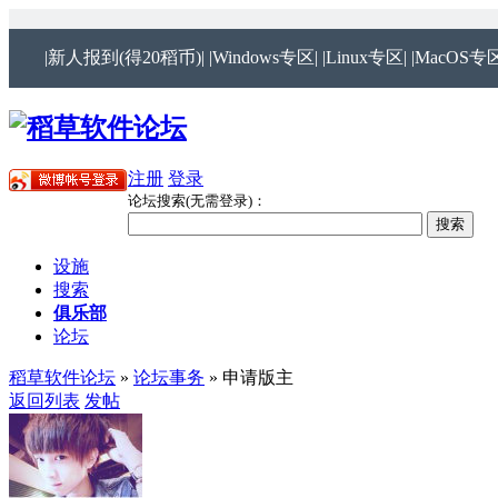
|新人报到(得20稻币)|
|Windows专区|
|Linux专区|
|MacOS专区
注册
登录
论坛搜索(无需登录)：
设施
搜索
俱乐部
论坛
稻草软件论坛
»
论坛事务
» 申请版主
返回列表
发帖