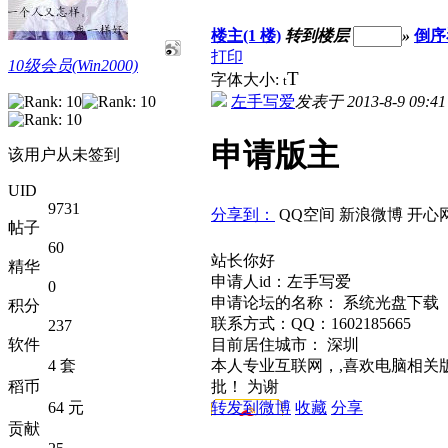
楼主(1 楼)
转到楼层
»
倒序
打印
10级会员(Win2000)
T
字体大小:
t
左手写爱
发表于 2013-8-9 09:41
申请版主
该用户从未签到
UID
9731
分享到：
QQ空间
新浪微博
开心
帖子
60
站长你好
精华
申请人id：左手写爱
0
申请论坛的名称： 系统光盘下载
积分
联系方式：QQ：1602185665
237
目前居住城市： 深圳
软件
本人专业互联网，,喜欢电脑相关
4 套
批！ 为谢
稻币
转发到微博
收藏
分享
64 元
贡献