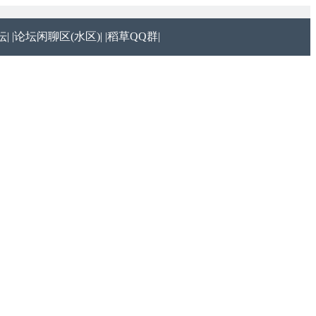
|
|论坛闲聊区(水区)|
|稻草QQ群|