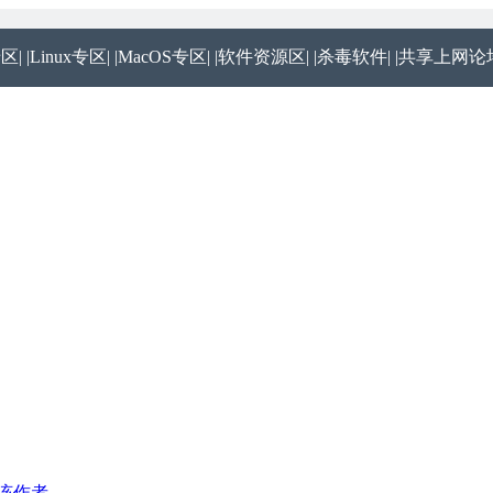
专区|
|Linux专区|
|MacOS专区|
|软件资源区|
|杀毒软件|
|共享上网论坛
该作者