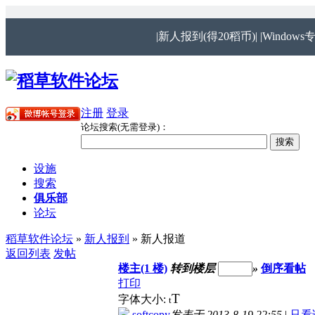
|新人报到(得20稻币)|
|Windows
注册
登录
论坛搜索(无需登录)：
设施
搜索
俱乐部
论坛
稻草软件论坛
»
新人报到
» 新人报道
返回列表
发帖
楼主(1 楼)
转到楼层
»
倒序看帖
打印
T
字体大小:
t
softcopy
发表于 2013-8-19 22:55
|
只看