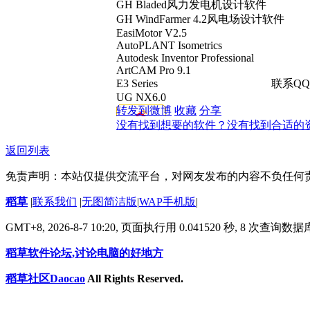
GH Bladed风力发电机设计软件
GH WindFarmer 4.2风电场设计软件
EasiMotor V2.5
AutoPLANT Isometrics
Autodesk Inventor Professional
ArtCAM Pro 9.1
E3 Series 联系QQ: 195572
UG NX6.0
转发到微博
收藏
分享
没有找到想要的软件？没有找到合适的
返回列表
免责声明：本站仅提供交流平台，对网友发布的内容不负任何
稻草
|
联系我们
|
无图简洁版
|
WAP手机版
|
GMT+8, 2026-8-7 10:20,
页面执行用 0.041520 秒, 8 次查询数
稻草软件论坛,讨论电脑的好地方
稻草社区Daocao
All Rights Reserved.