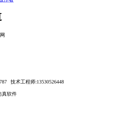
道
网
87 技术工程师:13530526448
交通仿真软件