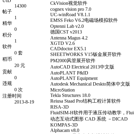
UID
CkVision视觉软件
14300
cognex vision pro 7.0
帖子
UC-winRoad V8.1.1
1
EMSS Feko V6.2电磁场模拟软件
精华
Optenni Lab v2.0
0
德国CST v2013
积分
Antenna Magus 4.2
1
XGTD V2.6
软件
CADdoctor EX5.1
0 套
SHEETWORKS V15钣金展开软件
稻币
PM2000风管展开软件
20 元
AutoCAD Electrical 2013中文版
贡献
AutoPLANT P&ID
0
AutoPLANT Equipment
违规
Autodesk Mechanical Deskto简体中文版
0 次
MicroStation
Tekla Structures 18.0
注册时间
Reiusa Staad Pro结构工程计算软件
2013-8-19
RISA-3D
FluidSIM-H软件用于液压传动教学，Fl
动态互动式图形 CAD 系统 －DICAD
KOMPAS-3D
Alphacam v8.0