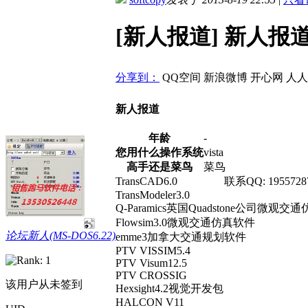
[新人报道] 新人报
分享到：
QQ空间
新浪微博
开心网
人人
新人报道
年龄
-
您用什么操作系统
vista
高手还是菜鸟
菜鸟
TransCAD6.0 联系QQ: 19557287
TransModeler3.0
Q-Paramics英国Quadstone公司微观
Flowsim3.0微观交通仿真软件
论坛新人(MS-DOS6.22)
emme3加拿大交通规划软件
PTV VISSIM5.4
PTV Visum12.5
PTV CROSSIG
该用户从未签到
Hexsight4.2视觉开发包
HALCON V11