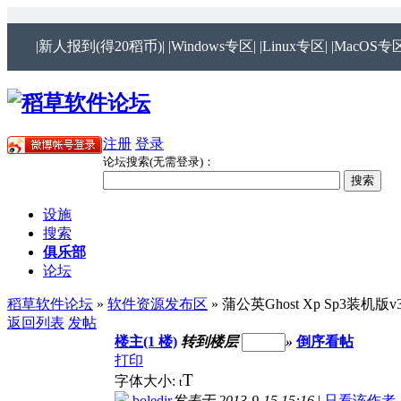
|新人报到(得20稻币)|
|Windows专区|
|Linux专区|
|MacOS专区
注册
登录
论坛搜索(无需登录)：
设施
搜索
俱乐部
论坛
稻草软件论坛
»
软件资源发布区
» 蒲公英Ghost Xp Sp3装机版v3
返回列表
发帖
楼主(1 楼)
转到楼层
»
倒序看帖
打印
T
字体大小:
t
boledir
发表于 2013-9-15 15:16
|
只看该作者