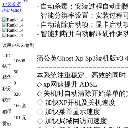
14级会员
- 自动杀毒：安装过程自动删除
(WinVista)
- 智能分辨率设置：安装过
- 自动清除启动项：显卡启
- 智能判断并自动解压硬件驱动,
该用户从未签到
UID
蒲公英Ghost Xp Sp3装机版v3.
10608
======================
帖子
50
本系统注重稳定、高效的同时
精华
◇ xp网速提升 ADSL
0
积分
◇ 关机时自动清除开始菜单的
320
软件
◇ 加快XP开机及关机速度
166 套
◇ 加快菜单显示速度
稻币
101 元
◇ 加快局域网访问速度
贡献