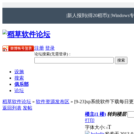
|新人报到(得20稻币)|
|Windows
注册
登录
论坛搜索(无需登录)：
设施
搜索
俱乐部
论坛
稻草软件论坛
»
软件资源发布区
» [9-23]xp系统软件下载每日
返回列表
发帖
楼主(1 楼)
转到楼层
打印
T
字体大小:
t
boledir
发表于 2013-9-