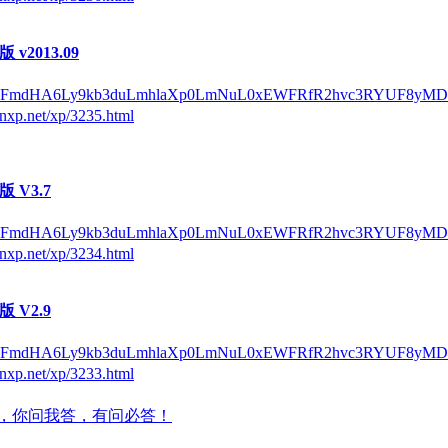
 v2013.09
/QUFmdHA6Ly9kb3duLmhlaXp0LmNuL0xEWFRfR2hvc3RYUF8yM
nxp.net/xp/3235.html
版 V3.7
/QUFmdHA6Ly9kb3duLmhlaXp0LmNuL0xEWFRfR2hvc3RYUF8yMD
nxp.net/xp/3234.html
版 V2.9
/QUFmdHA6Ly9kb3duLmhlaXp0LmNuL0xEWFRfR2hvc3RYUF8yM
nxp.net/xp/3233.html
，你问我答，有问必答！