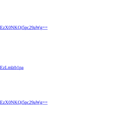
DEzX0NKQi5pc29aWg==
EzLmlzb1pa
DEzX0NKQi5pc29aWg==