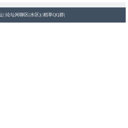
|
|论坛闲聊区(水区)|
|稻草QQ群|