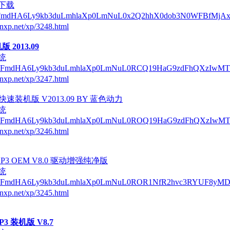
下载
QUFmdHA6Ly9kb3duLmhlaXp0LmNuL0x2Q2hhX0dob3N0WFBfMjA
nxp.net/xp/3248.html
版 2013.09
统
/QUFmdHA6Ly9kb3duLmhlaXp0LmNuL0RCQ19HaG9zdFhQXzIwM
nxp.net/xp/3247.html
城快速装机版 V2013.09 BY 蓝色动力
统
/QUFmdHA6Ly9kb3duLmhlaXp0LmNuL0ROQ19HaG9zdFhQXzIwM
nxp.net/xp/3246.html
 SP3 OEM V8.0 驱动增强纯净版
统
/QUFmdHA6Ly9kb3duLmhlaXp0LmNuL0ROR1NfR2hvc3RYUF8yM
nxp.net/xp/3245.html
P3 装机版 V8.7