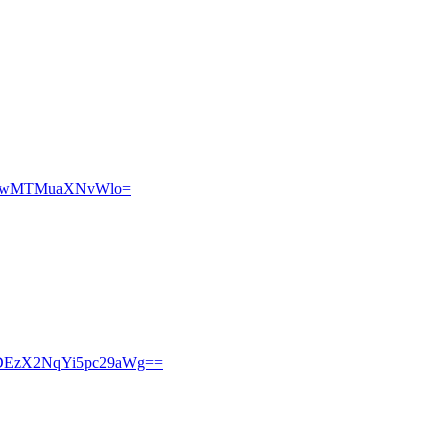
zIwMTMuaXNvWlo=
DEzX2NqYi5pc29aWg==