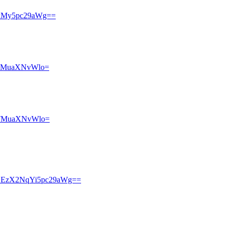
xMy5pc29aWg==
TMuaXNvWlo=
TMuaXNvWlo=
DEzX2NqYi5pc29aWg==