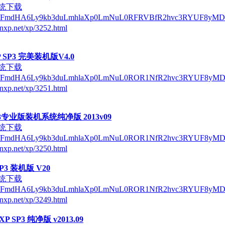
系统下载
/QUFmdHA6Ly9kb3duLmhlaXp0LmNuL0RFRVBfR2hvc3RYUF8yMD
nxp.net/xp/3252.html
 SP3 完美装机版V4.0
系统下载
/QUFmdHA6Ly9kb3duLmhlaXp0LmNuL0ROR1NfR2hvc3RYUF8yMD
nxp.net/xp/3251.html
 SP3专业版装机系统纯净版 2013v09
系统下载
/QUFmdHA6Ly9kb3duLmhlaXp0LmNuL0ROR1NfR2hvc3RYUF8yMD
nxp.net/xp/3250.html
P3 装机版 V20
系统下载
/QUFmdHA6Ly9kb3duLmhlaXp0LmNuL0ROR1NfR2hvc3RYUF8yMD
nxp.net/xp/3249.html
 SP3 纯净版 v2013.09