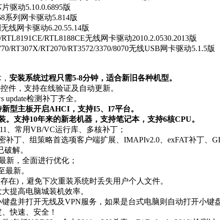
动5.10.0.6895版
168系列网卡驱动5.814版
线网卡驱动6.20.55.14版
TL8191CE/RTL8188CE无线网卡驱动2010.2.0530.2013版
/RT307X/RT2070/RT3572/3370/8070无线USB网卡驱动5.1.5版
术，
安装系统过程只需5-8分钟，适合新旧各种机型。
date控件，支持在线验证及自动更新。
 update检测补丁齐全。
持新型主板开启AHCI，支持I5、I7平台。
。支持10年来的新老机器，支持笔记本，支持6核CPU。
r、WMP11、常用VB/VC运行库、多核补丁；
加密补丁、组策略首选项客户端扩展、IMAPIv2.0、exFAT补丁、G
数已破解。
丁至最新，全面进行优化；
新补丁至最新。
D盘存在)，避免下次重装系统时丢失用户个人文件。
大大提高电脑城装机效率。
小键盘并打开无线及VPN服务，如果是台式电脑则自动打开小键
定、快速、安全！