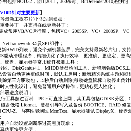
NOD32，金山2011，360杀毒、BitDefender2010)检
13V10D针对主要更新
】
P67等最新主板芯片)下识别到硬盘；
CE重要补丁，并支持在线更新补丁；
VB/VC运行库，包括VC++2005SP、VC++2008SP、VC++2
0、Net framework 3.5及SP1组件；
更新HWID列表，避免个别机器蓝屏，
完美支持最新芯片组
，支持
RS驱动清理程序，精细优化了执行效率，更准确、更稳定、更高
PU、硬盘、显示器等常用硬件检测工具；
、DiskGenius4.1、MHDD硬盘检测工具、新增增强版DOS
己设置自动更换壁纸时间，默认未启用；新增精选系统主题和壁
除第三方驱动包，15秒后自动删除(移动键盘鼠标自动停止倒计
计时人性化设计，避免普通用户误操作，更贴心更人性化；
时部署进度说明；
行工具超过百种，PE下可直接上网，其工具包括GDISK分区、GHO&
磁盘低格 Lformat、硬盘引导写入及备份 BOOTICE、RAID 修复、
CPU-Z、内存性能测试 MemTest、显示器测试 DisplayX、硬盘测
;
别用户自动设置刷新率过高黑屏现象；
件真伪更快更方便；