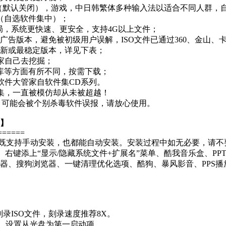
（默认关闭），游戏，中日韩繁体多种输入法以适合不同人群，自选安
题（自选软件集中）；
2格局，系统更快速、更安全，支持4G以上文件；
广告版本，避免被初级用户误解，ISO文件已通过360、金山、
最新或最稳定版本，详见下表；
家自己去挖掘；
行库等方面有所不同，按需下载；
软件大管家自软件集CD系列。
合集，一直被模仿却从未被超越！
具，可能会被个别杀毒软件误报，请放心使用。
表】
======
件，既支持手动安装，也都能自动安装。安装过程中如无必要，请
键添上“显示/隐藏系统文件+扩展名”菜单、酷我音乐盒、PPTV网络
0浏览器、搜狗浏览器、一键清理优化选项、酷狗、暴风影音、PPS
来刻录ISO文件，刻录速度推荐8X。
IOS，设置从光盘为第一启动项。