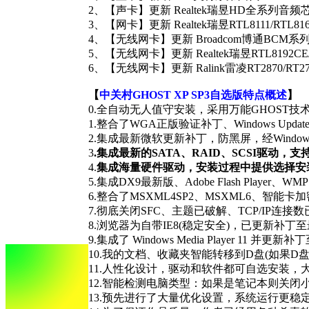
2、【声卡】更新 Realtek瑞昱HD全系列音频芯片驱
3、【网卡】更新 Realtek瑞昱RTL8111/RTL8
4、【无线网卡】更新 Broadcom博通BCM系列无
5、【无线网卡】更新 Realtek瑞昱RTL8192CE/R
6、【无线网卡】更新 Ralink雷凌RT2870/RT2770
【
中关村GHOST XP SP3自选版特点概述
】
0.全自动无人值守安装，采用万能GHOST技
1.整合了WGA正版验证补丁、Windows Up
2.集成最新微软更新补丁，防黑屏，经Windows
3
.集成最新的SATA、RAID、SCSI驱动，支
4.
集成海量硬件驱动，安装过程中提供选择安装
5.集成DX9最新版、Adobe Flash Playe
6.整合了MSXML4SP2、MSXML6、智能卡
7.彻底关闭SFC、主题已破解、TCP/IP连接
8.浏览器为自带IE8(稳定安全)，已更新补
9.集成了 Windows Media Player 11 并更
10.我的文档、收藏夹智能转移到D盘(如果
11.人性化设计，驱动和软件都可自选安装，
12.智能检测电脑类型：如果是笔记本则关闭
13.预先进行了大量优化设置，系统运行更稳