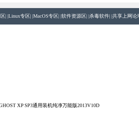
专区|
|Linux专区|
|MacOS专区|
|软件资源区|
|杀毒软件|
|共享上网论坛
OST XP SP3通用装机纯净万能版2013V10D