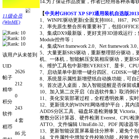
14.为了保证作品质量，作者已经用各种杀毒软件(包括
【
中关村GHOST XP SP3通用装机自选版20
11级会员
1、WINPE驱动更新(全面支持H61、H67、
(WinME)
2、率先原生整合所有重要补丁，包括OFFI
3、集成DX9最新版，更好支持3D游戏运行；集成常用
Module控件等；
4、集成Net framework 2.0、Net framework 3.
5、大量更新SRS驱动，重新整理部分驱动，
该用户从未签到
机、一体机，智能解压安装相应驱动，更新S
6、维护工具包中新增EVEREST、显卡、C
UID
2626
7、启动菜单中新增一键分四区、GDISK一键分区
帖子
8、系统显示属性新增壁纸自动换功能，可自
212
9、首次进入桌面，加入智能提醒是否保留或删
精华
10、加入第二次开启《自选软件集》取消倒
0
11、美化安装部署过程，全程透明效果，实
积分
12、更新强大的WINPE网络维护平台，其内流
243
ADDS分区工具、磁盘坏道检测修复 Victoria、
软件
整数分区计算器、硬件检测 Everest、CPU检测 
4 套
ATTO、文件编辑 UltraEdit-32、PDF 阅读器等
稻币
13、更新智能设置屏幕最佳分辨率，避免个
86 元
14、文件属性中增加文件校验功能，校验文