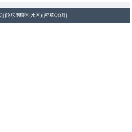
|
|论坛闲聊区(水区)|
|稻草QQ群|