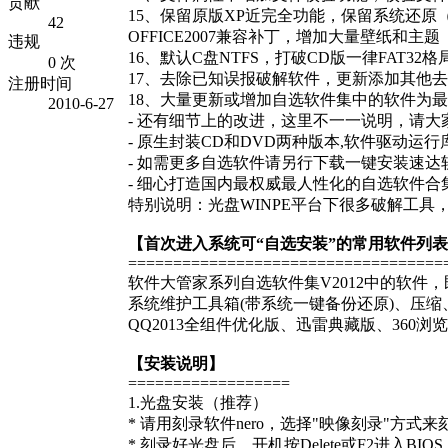
贡献
15、保留原版XP近完全功能，保留系统还原
42
OFFICE2007兼容补丁，增加大量壁纸和主
违规
16、默认C盘NTFS，打破CD版一律FAT3
0 次
17、去除已知误报破解软件，更新添加其他去
注册时间
18、大量更新或增加自选软件集中的软件为
2010-6-27
- 还有细节上的改进，这里不一一说明，请大
- 原生封装CD和DVD两种版本,软件驱动运
- 如需更多自选软件请另行下载一键安装速达
- 细心打造国内最权威最人性化的自选软件
特别说明：光盘WINPE平台下很多破解工
【首次进入系统可“自选安装”的常用软件列
===================================
软件大管家系列自选软件集V2012中的软
系统维护工具箱(带系统一键备份还原)、压缩、右
QQ2013全组件优化版、迅雷典藏版、36
【安装说明】
==================
1.光盘安装（推荐）
* 请用刻录软件nero，选择"映像刻录"方式
* 刻录好光盘后，开机按Delete或F2进入B