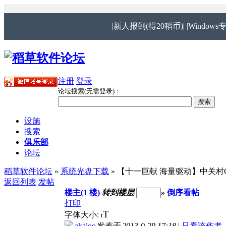
|新人报到(得20稻币)|
|Windows
注册
登录
论坛搜索(无需登录)：
设施
搜索
俱乐部
论坛
稻草软件论坛
»
系统光盘下载
» 【十一巨献 海量驱动】中关村GH
返回列表
发帖
楼主(1 楼)
转到楼层
»
倒序看帖
打印
T
字体大小:
t
akaloo
发表于 2013-9-29 17:18
|
只看该作者