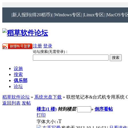
|新人报到(得20稻币)|
|Windows专区|
|Linux专区|
|MacOS专区
注册
登录
论坛搜索(无需登录)：
设施
搜索
俱乐部
论坛
稻草软件论坛
»
系统光盘下载
» 联想笔记本&台式机专用系统 Ghost 
返回列表
发帖
楼主(1 楼)
转到楼层
»
倒序看帖
打印
T
字体大小:
t
左手写爱
发表于 2013-10-1 16:53
|
只看该作