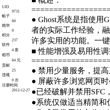
■ 概述：
UID
=================
9731
帖子
● Ghost系统是指
60
精华
者的实际工作经验，融
0
积分
许多实用的功能。一键
237
软件
■ 性能增强及易用性
4 套
稻币
=================
64 元
贡献
● 禁用少量服务，提
25
违规
● 屏蔽许多浏览网页时
0 次
注册时间
●已经破解并禁用SFC
2012-12-27
●系统仅做适当精简和