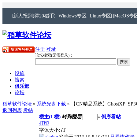
|新人报到(得20稻币)|
|Windows专区|
|Linux专区|
|MacOS专区
注册
登录
论坛搜索(无需登录)：
设施
搜索
俱乐部
论坛
稻草软件论坛
»
系统光盘下载
» 【CN精品系统】GhostXP_SP
返回列表
发帖
楼主(1 楼)
转到楼层
»
倒序看帖
打印
T
字体大小:
t
akaloo
发表于 2013-10-5 10:13
|
只看该作者