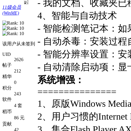
- 我的文档、收藏夹
11级会员
4、智能与自动技术
(WinME)
- 智能检测笔记本：
- 自动杀毒：安装过程
该用户从未签到
- 智能分辨率设置：
UID
2626
- 自动清除启动项：
帖子
212
精华
系统增强：
0
积分
===============
243
软件
1、原版Windows Media
4 套
稻币
2、用户习惯的Internet E
86 元
贡献
3、集合Flash Player AX
42