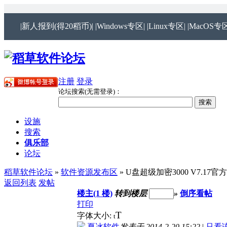
|新人报到(得20稻币)|
|Windows专区|
|Linux专区|
|MacOS专区
注册
登录
论坛搜索(无需登录)：
设施
搜索
俱乐部
论坛
稻草软件论坛
»
软件资源发布区
» U盘超级加密3000 V7.17官
返回列表
发帖
楼主(1 楼)
转到楼层
»
倒序看帖
打印
T
字体大小:
t
夏冰软件
发表于 2014-2-20 15:22
|
只看