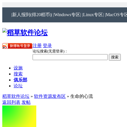
|新人报到(得20稻币)|
|Windows专区|
|Linux专区|
|MacOS专区
注册
登录
论坛搜索(无需登录)：
设施
搜索
俱乐部
论坛
稻草软件论坛
»
软件资源发布区
» 生命的心流
返回列表
发帖