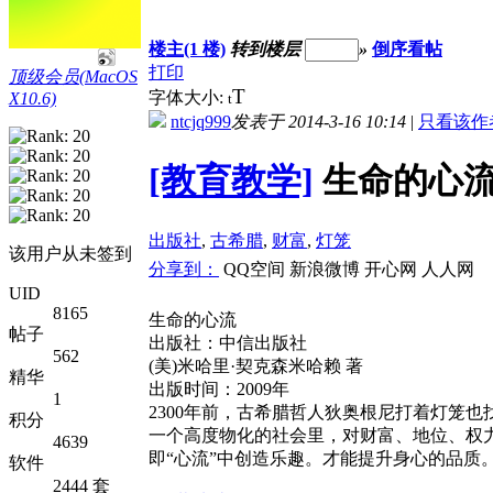
楼主(1 楼)
转到楼层
»
倒序看帖
打印
顶级会员(MacOS
T
字体大小:
X10.6)
t
ntcjq999
发表于 2014-3-16 10:14
|
只看该作
[教育教学]
生命的心
出版社
,
古希腊
,
财富
,
灯笼
该用户从未签到
分享到：
QQ空间
新浪微博
开心网
人人网
UID
8165
生命的心流
帖子
出版社：中信出版社
562
(美)米哈里·契克森米哈赖 著
精华
出版时间：2009年
1
2300年前，古希腊哲人狄奥根尼打着灯笼
积分
一个高度物化的社会里，对财富、地位、权
4639
即“心流”中创造乐趣。才能提升身心的品质
软件
2444 套