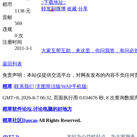
::下载地址::
稻币
转发到微博
收藏
分享
1138 元
贡献
569
违规
0 次
注册时间
2011-3-1
大家互帮互助，来这里，你问我答，有问必
返回列表
免责声明：本站仅提供交流平台，对网友发布的内容不负任何
稻草
|
联系我们
|
无图简洁版
|
WAP手机版
|
GMT+8, 2026-8-7 06:32,
页面执行用 0.034676 秒, 8 次查询数
稻草软件论坛,讨论电脑的好地方
稻草社区Daocao
All Rights Reserved.
(DZ
7.2
)
本站为公益性站点，为大家服务