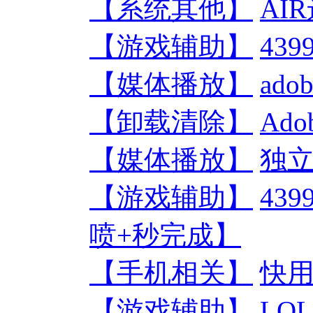
【系统其他】
AIR
【游戏辅助】
43
【媒体播放】
ado
【卸载清除】
Ado
【媒体播放】
独立F
【游戏辅助】
43
喷+秒完成】
【手机相关】
快用
【游戏辅助】
LO