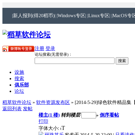
|新人报到(得20稻币)|
|Windows专区|
|Linux专区|
|MacOS专区
注册
登录
论坛搜索(无需登录)：
设施
搜索
俱乐部
论坛
稻草软件论坛
»
软件资源发布区
» [2014-5-29]绿色软件精
返回列表
发帖
楼主(1 楼)
转到楼层
»
倒序看帖
打印
T
字体大小:
t
丽珠其乐
发表于 2014-5-29 22:00
|
只看该作