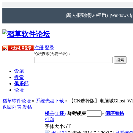
|新人报到(得20稻币)|
|Windows
注册
登录
论坛搜索(无需登录)：
设施
搜索
俱乐部
论坛
稻草软件论坛
»
系统光盘下载
» 【CN选择版】电脑城Ghost_Win
返回列表
发帖
楼主(1 楼)
转到楼层
»
倒序看帖
打印
T
字体大小:
t
zidei123
发表于 2014-7-2 20:37
|
只看该