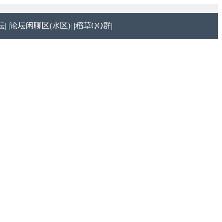
|
|论坛闲聊区(水区)|
|稻草QQ群|