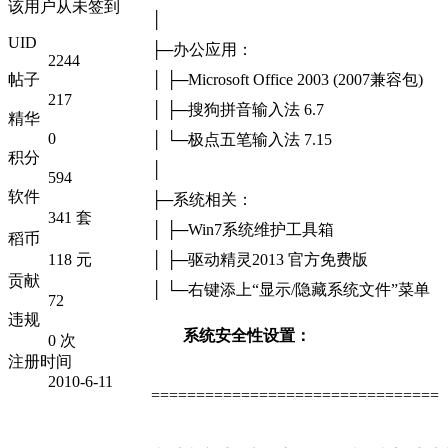
该用户从未签到
│
UID
├─办公应用：
2244
│ ├─Microsoft Office 2003 (2007兼容包)
帖子
217
│ ├─搜狗拼音输入法 6.7
精华
0
│ └─极点五笔输入法 7.15
积分
│
594
软件
├─系统相关：
341 套
│ ├─Win7系统维护工具箱
稻币
│ ├─驱动精灵2013 官方免费版
118 元
贡献
│ └─右键添上“显示/隐藏系统文件”菜单
72
违规
系统安全性设置：
0 次
注册时间
2010-6-11
================================