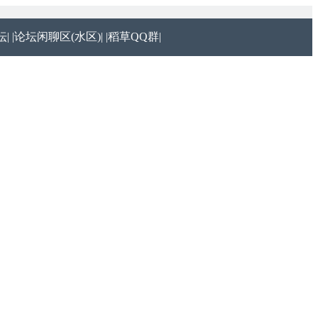
|
|论坛闲聊区(水区)|
|稻草QQ群|