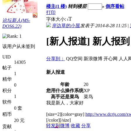
楼主(1 楼)
转到楼层
»
倒序看帖
打印
T
字体大小:
t
论坛新人(MS-
岸边草的小屋
发表于 2014-8-28 11:25
|
DOS6.22)
[新人报道] 新人报到
该用户从未签到
UID
分享到：
QQ空间
新浪微博
开心网
人人
14305
帖子
新人报道
1
精华
年龄
20
0
积分
您用什么操作系统
XP
1
高手还是菜鸟
菜鸟
软件
我是新人，大家好
0 套
稻币
[size=2][color=gray]
http://www.dcrjs.com/x
[/color][/size]
20 元
转发到微博
收藏
分享
贡献