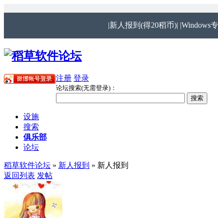
|新人报到(得20稻币)|
|Windows
注册
登录
论坛搜索(无需登录)：
设施
搜索
俱乐部
论坛
稻草软件论坛
»
新人报到
» 新人报到
返回列表
发帖