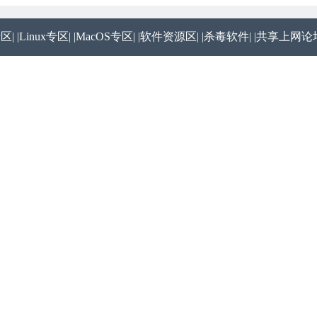
专区|
|Linux专区|
|MacOS专区|
|软件资源区|
|杀毒软件|
|共享上网论坛