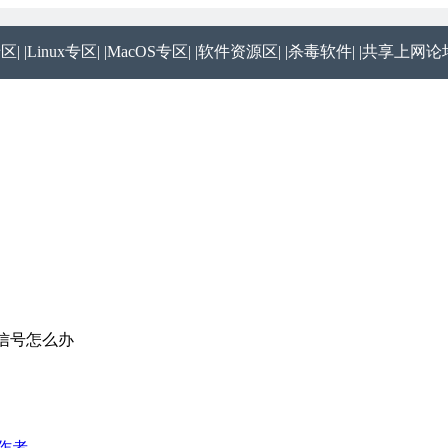
专区|
|Linux专区|
|MacOS专区|
|软件资源区|
|杀毒软件|
|共享上网论坛
线信号怎么办
作者