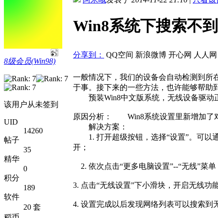
Win8系统下搜索不
分享到：
QQ空间
新浪微博
开心网
人人网
8级会员(Win98)
一般情况下，我们的设备会自动检测到所在
于事。接下来的一些方法，也许能够帮
预装Win8中文版系统，无线设备驱动
该用户从未签到
原因分析： Win8系统设置里新增加了
UID
解决方案：
14260
1. 打开超级按钮，选择“设置”。可以
帖子
开；
35
精华
2. 依次点击“更多电脑设置”--“无线”菜单
0
积分
3. 点击“无线设置”下小滑块，开启无线功
189
软件
4. 设置完成以后发现网络列表可以搜索到
20 套
稻币