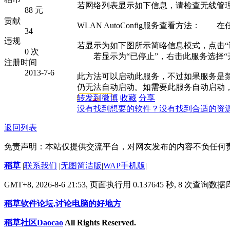
若网络列表显示如下信息，请检查无线管理服务(WLA
88 元
贡献
WLAN AutoConfig服务查看方法：
34
违规
若显示为如下图所示简略信息模式，点击“详细信
0 次
若显示为“已停止”，右击此服务选择“
注册时间
2013-7-6
此方法可以启动此服务，不过如果服务是
仍无法自动启动。如需要此服务自动启动，
转发到微博
收藏
分享
没有找到想要的软件？没有找到合适的资
返回列表
免责声明：本站仅提供交流平台，对网友发布的内容不负任何
稻草
|
联系我们
|
无图简洁版
|
WAP手机版
|
GMT+8, 2026-8-6 21:53,
页面执行用 0.137645 秒, 8 次查询数
稻草软件论坛,讨论电脑的好地方
稻草社区Daocao
All Rights Reserved.