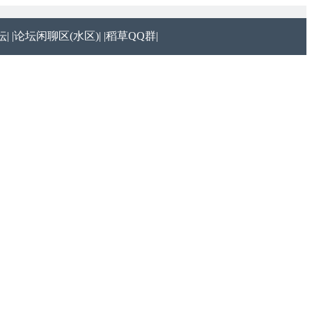
|
|论坛闲聊区(水区)|
|稻草QQ群|