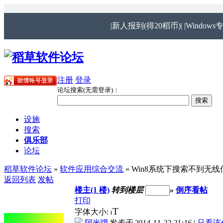
|新人报到(得20稻币)|
|Windows
注册
登录
论坛搜索(无需登录)：
设施
搜索
俱乐部
论坛
稻草软件论坛
»
软件应用综合交流
» Win8系统下搜索不到无
返回列表
发帖
楼主(1 楼)
转到楼层
»
倒序看帖
打印
T
字体大小:
t
阿米哦
发表于 2014-11-22 21:16
|
只看该