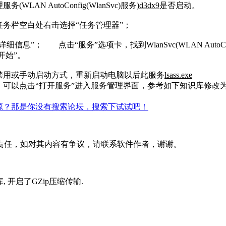
N AutoConfig(WlanSvc)服务)
d3dx9
是否启动。
 在任务栏空白处右击选择“任务管理器”；
息”； 点击“服务”选项卡，找到WlanSvc(WLAN AutoC
开始”。
禁用或手动启动方式，重新启动电脑以后此服务
lsass.exe
可以点击“打开服务”进入服务管理界面，参考如下知识库修改
源？那是你没有搜索论坛，搜索下试试吧！
责任，如对其内容有争议，请联系软件作者，谢谢。
据库, 开启了GZip压缩传输
.