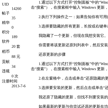
1.通过以下方式打开“控制面板”中的“Wi
UID
击“搜索”），在搜索框中输入 Windows
14260
帖子
2.执行下列操作之一：如果告知你有可
35
精华
3.选择要隐藏的所有更新，长按或右键单
0
积分
我隐藏了一个更新，但现在我想安装
189
软件
你需要将该更新还原到列表中，然后
20 套
稻币
还原更新的步骤
88 元
贡献
1.通过以下方式打开“控制面板”中的“Win
34
击“搜索”），在搜索框中输入 Windows
违规
0 次
2.在左窗格中，点击或单击“还原隐藏
注册时间
2013-7-6
3.选择要安装的更新，然后点击或单击“还
我还原了隐藏的更新，但找不到要安
如果最新的更新与你尝试还原的更新在功能上