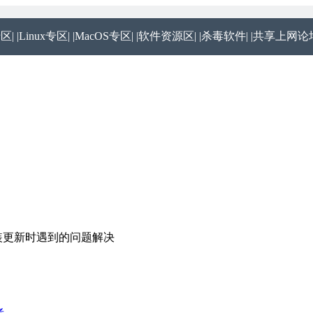
专区|
|Linux专区|
|MacOS专区|
|软件资源区|
|杀毒软件|
|共享上网论坛
统安装更新时遇到的问题解决
者