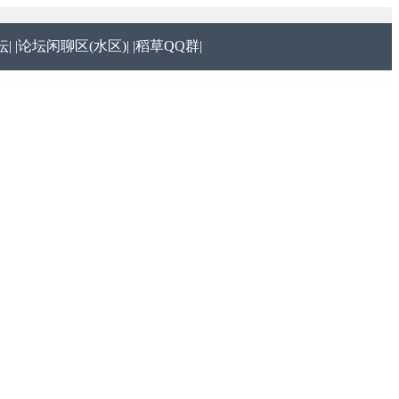
|
|论坛闲聊区(水区)|
|稻草QQ群|