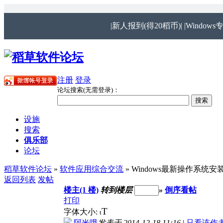
|新人报到(得20稻币)|
|Windows
注册
登录
论坛搜索(无需登录)：
设施
搜索
俱乐部
论坛
稻草软件论坛
»
软件应用综合交流
» Windows最新操作系
返回列表
发帖
楼主(1 楼)
转到楼层
»
倒序看帖
打印
T
字体大小:
t
阿米哦
发表于 2014-12-18 11:16
|
只看该作