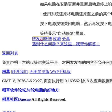
如果电脑在安装更新并重新启动后停
1.使用系统还原将电脑还原至之前的某
按下电源按钮关闭电脑，然后再次按下
等待显示“自动修复”屏幕。
转发到微博
收藏
分享
遇到什么问题？来这里，我帮你解答！
返回列表
免责声明：本站仅提供交流平台，对网友发布的内容不负任何
稻草
|
联系我们
|
无图简洁版
|
WAP手机版
|
GMT+8, 2026-8-6 23:27,
页面执行用 0.169562 秒, 8 次查询数
稻草软件论坛,讨论电脑的好地方
稻草社区Daocao
All Rights Reserved.