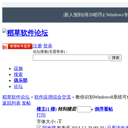
|新人报到(得20稻币)|
|Windows
注册
登录
论坛搜索(无需登录)：
设施
搜索
俱乐部
论坛
稻草软件论坛
»
软件应用综合交流
» 教你识别Windows8系
返回列表
发帖
楼主(1 楼)
转到楼层
»
倒序看帖
打印
T
字体大小:
t
阿米哦
发表于 2014-12-20 09:20
|
只看该作