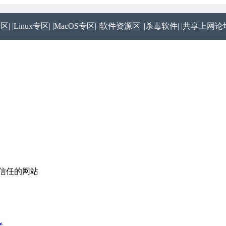
专区|
|Linux专区|
|MacOS专区|
|软件资源区|
|杀毒软件|
|共享上网论坛
统可信任的网站
者