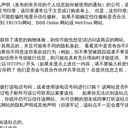
否有隐私声明（发布的有关你的个人信息如何被使用的通知）的公司
示隐私证书印章，该印章通常位于主页或订购表单上。 但是，这些印章并
站可能欺骗性地显示信任徽标。 如果不能确定信任徽标是否合
USTe网站、BBB Online 网站或 WebTrust 网站。
组织？
获得了满意的购物体验，则你可能也想尝试访问该商店的网站。
于其商店的，并且可能有不同的隐私条款。 看看其中是否有你
 如果你不同意这些条款或行为（例如，你不希望被跟踪或者不
信用卡号或银行信息，则只能在具有充分理由时才能提供。 而
址以 HTTPS:// 开头（如果未显示上述任一内容，请不要输
行存档？ 他们是否会与其合作伙伴共享信息？ 在提供信息之
系方式？
拨打该电话号码，或者使用该电话号码进行订购？ 该网站是否列
通过电子邮件与该公司联系以索要该信 如果你无法识别该站点
或许仍可以信任该网站。 向可信赖的朋友或同事打听该站点。 在 
阅读该网站的隐私声明或其他声明（但请牢记，该站点不一定
信：
邮件获知该站点的。