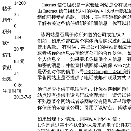
14260
Internet 信任组织是一家验证网站是
帖子
由 Internet 信任组织认可的网站可以显
35
组织可接受的条款。 另外，某些不道德的网
精华
了解有关这些信任组织的详细信息，你可以转到 TR
0
积分
该网站是否属于你所知道的公司或
189
例如，如果你曾在某个实体商店购买过商品且
软件
使用条款。 有时候，某些公司的网站是独立
20 套
或者将你的信息共享给该公司的合作伙伴。
稻币
个人信息？ 如果要求你提供个人信息，例如
88 元
加密的消息，并检查挂锁图标或确保 Web 地
贡献
是否会对你的信用卡号
D3DCompiler_43.dll
进
34
零售网站上是否提供了电话或邮件联
违规
0 次
他们是否提供了电话号码，让你在遇到问题时
注册时间
站点没有提供电话号码或物理地址，请尝试
2013-7-6
不熟悉某个网站或者该网站没有隐私证书印章，你
你信任的杂志或公司）引用了该站点。 
如果出现下列情况，则网站可能不可
1.你是通过某个不认识的人发来的电子