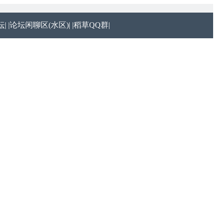
|
|论坛闲聊区(水区)|
|稻草QQ群|