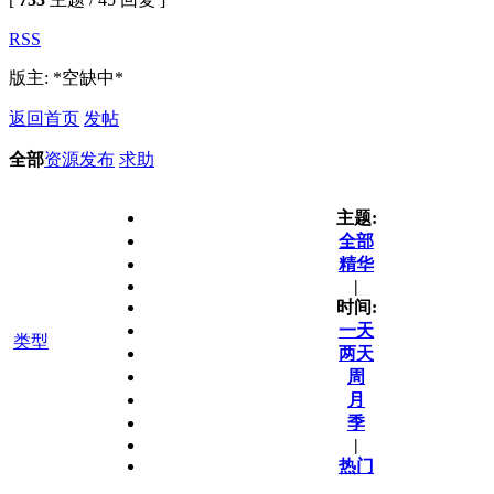
RSS
版主: *空缺中*
返回首页
发帖
全部
资源发布
求助
主题:
全部
精华
|
时间:
一天
类型
两天
周
月
季
|
热门