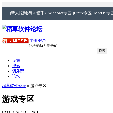
|新人报到(得20稻币)|
|Windows专区|
|Linux专区|
|MacOS专区
注册
登录
论坛搜索(无需登录)：
设施
搜索
俱乐部
论坛
稻草软件论坛
» 游戏专区
游戏专区
[
733
主题 / 45 回复 ]