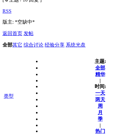
RSS
版主: *空缺中*
返回首页
发帖
全部
其它
综合讨论
经验分享
系统光盘
主题:
全部
精华
|
时间:
一天
类型
两天
周
月
季
|
热门