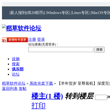
|新人报到(得20稻币)|
|Windows专区|
|Linux专区|
|MacOS专区
注册
登录
论坛搜索(无需登录)：
设施
搜索
俱乐部
论坛
稻草软件论坛
»
系统光盘下载
» 【羊年贺岁 至尊装机】深度完美电脑城
返回列表
发帖
楼主(1 楼)
转到楼层
打印