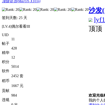
顶级会员(MacOS X10.6)
沙发(
签到天数: 25 天
lyf
[LV.4]偶尔看看III
顶顶
UID
11
帖子
428
精华
12
积分
5014
软件
2452 套
稻币
1667 元
贡献
984
欢迎光临
违规
我的个人
0 次