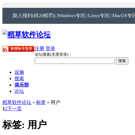
|新人报到(得20稻币)|
|Windows专区|
|Linux专区|
|MacOS专区
注册
登录
论坛搜索(无需登录)：
设施
搜索
俱乐部
论坛
稻草软件论坛
»
标签
» 用户
1
2
下一页
标签: 用户