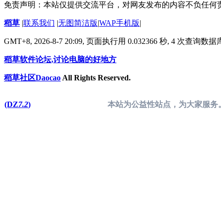
免责声明：本站仅提供交流平台，对网友发布的内容不负任何
稻草
|
联系我们
|
无图简洁版
|
WAP手机版
|
GMT+8, 2026-8-7 20:09,
页面执行用 0.032366 秒, 4 次查询数
稻草软件论坛,讨论电脑的好地方
稻草社区Daocao
All Rights Reserved.
(DZ
7.2
)
本站为公益性站点，为大家服务