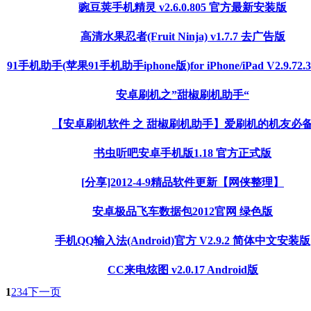
豌豆荚手机精灵 v2.6.0.805 官方最新安装版
高清水果忍者(Fruit Ninja) v1.7.7 去广告版
91手机助手(苹果91手机助手iphone版)for iPhone/iPad V2.9.72
安卓刷机之”甜椒刷机助手“
【安卓刷机软件 之 甜椒刷机助手】爱刷机的机友必
书虫听吧安卓手机版1.18 官方正式版
[分享]2012-4-9精品软件更新【网侠整理】
安卓极品飞车数据包2012官网 绿色版
手机QQ输入法(Android)官方 V2.9.2 简体中文安装版
CC来电炫图 v2.0.17 Android版
1
2
3
4
下一页